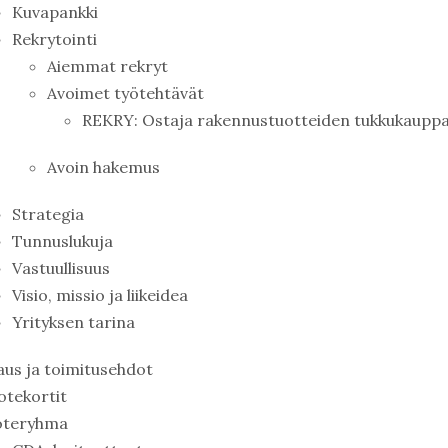
Kuvapankki
Rekrytointi
Aiemmat rekryt
Avoimet työtehtävät
REKRY: Ostaja rakennustuotteiden tukkukaupp
Avoin hakemus
Strategia
Tunnuslukuja
Vastuullisuus
Visio, missio ja liikeidea
Yrityksen tarina
aus ja toimitusehdot
otekortit
oteryhma