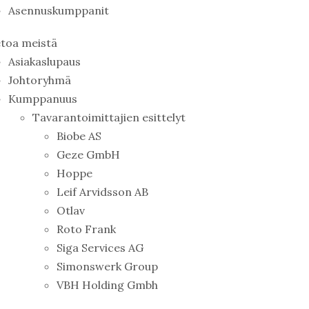
Asennuskumppanit
etoa meistä
Asiakaslupaus
Johtoryhmä
Kumppanuus
Tavarantoimittajien esittelyt
Biobe AS
Geze GmbH
Hoppe
Leif Arvidsson AB
Otlav
Roto Frank
Siga Services AG
Simonswerk Group
VBH Holding Gmbh