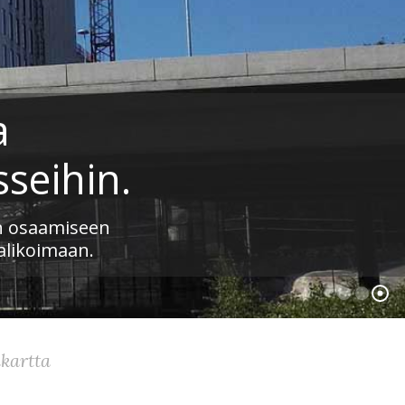
a
seihin.
n osaamiseen
alikoimaan.
kartta