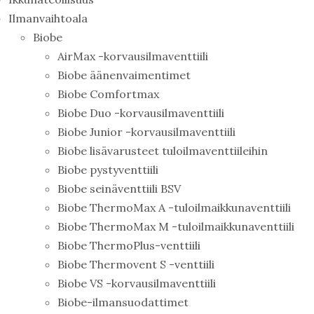
Ilmanvaihtoala
Biobe
AirMax -korvausilmaventtiili
Biobe äänenvaimentimet
Biobe Comfortmax
Biobe Duo -korvausilmaventtiili
Biobe Junior -korvausilmaventtiili
Biobe lisävarusteet tuloilmaventtiileihin
Biobe pystyventtiili
Biobe seinäventtiili BSV
Biobe ThermoMax A -tuloilmaikkunaventtiili
Biobe ThermoMax M -tuloilmaikkunaventtiili
Biobe ThermoPlus-venttiili
Biobe Thermovent S -venttiili
Biobe VS -korvausilmaventtiili
Biobe-ilmansuodattimet