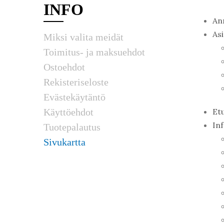
INFO
An
As
Miksi valita meidät
Toimitus- ja maksuehdot
Ostoehdot
Rekisteriseloste
Evästekäytäntö
Käyttöehdot
Et
In
Tuotepalautus
Sivukartta