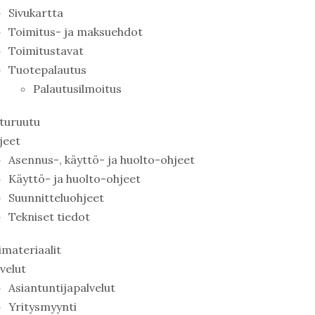
Sivukartta
Toimitus- ja maksuehdot
Toimitustavat
Tuotepalautus
Palautusilmoitus
tturuutu
jeet
Asennus-, käyttö- ja huolto-ohjeet
Käyttö- ja huolto-ohjeet
Suunnitteluohjeet
Tekniset tiedot
imateriaalit
velut
Asiantuntijapalvelut
Yritysmyynti