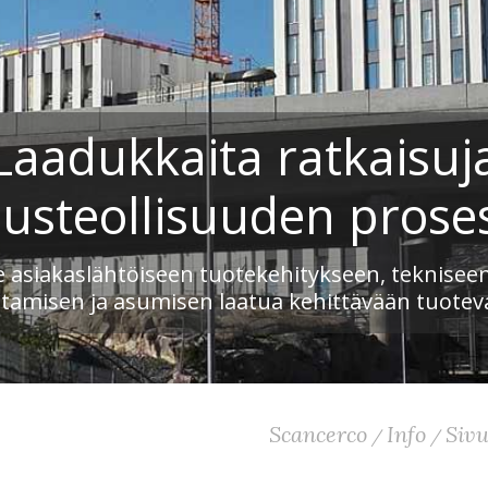
Laadukkaita ratkaisuj
usteollisuuden proses
asiakaslähtöiseen tuotekehitykseen, teknisee
tamisen ja asumisen laatua kehittävään tuotev
Scancerco
Info
Sivu
/
/