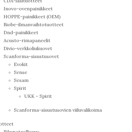
CDA-lasituotteet
Inovo-ovenpainikkeet
HOPPE-painikkeet (OEM)
Biobe-ilmanvaihtotuotteet
Dnd-painikkeet
Acusto-rimapaneelit
Divio-verkkoliukuovet
Scanforma-sisustusovet
Evokit
Sense
Sesam
Spirit
UKK – Spirit
Scanforma-sisustusovien viiluvalikoima
otteet
Ikkunateollisuus