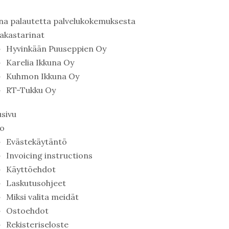
na palautetta palvelukokemuksesta
iakastarinat
Hyvinkään Puuseppien Oy
Karelia Ikkuna Oy
Kuhmon Ikkuna Oy
RT-Tukku Oy
usivu
fo
Evästekäytäntö
Invoicing instructions
Käyttöehdot
Laskutusohjeet
Miksi valita meidät
Ostoehdot
Rekisteriseloste