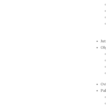
Ju
Oh
Ov
Pal