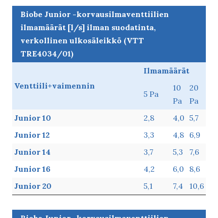
Biobe Junior -korvausilmaventtiilien
ilmamäärät [l/s] ilman suodatinta,
verkollinen ulkosäleikkö (VTT
TRE4034/01)
Biobe Junior -
Ilmamäärät
korvausilmaventtiilien
Venttiili+vaimennin
10
20
5 Pa
ilmamäärät [l/s] ilman
Pa
Pa
suodatinta, verkollinen
Junior 10
2,8
4,0
5,7
ulkosäleikkö (VTT
TRE4034/01)
Junior 12
3,3
4,8
6,9
Junior 14
3,7
5,3
7,6
Junior 16
4,2
6,0
8,6
Junior 20
5,1
7,4
10,6
Kirjaudu
Biobe Junior -korvausilmaventtiilien