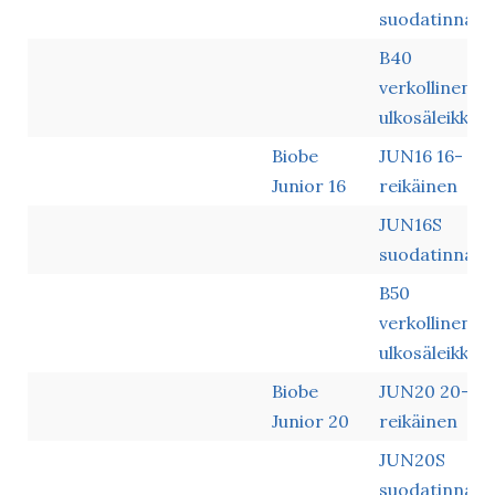
suodatinnauh
B40
verkollinen
ulkosäleikkö
Biobe
JUN16 16-
Junior 16
reikäinen
JUN16S
suodatinnauh
B50
verkollinen
ulkosäleikkö
Biobe
JUN20 20-
Junior 20
reikäinen
JUN20S
suodatinnauh