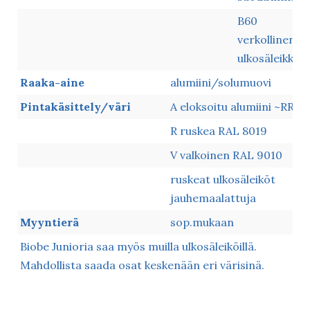
B60
verkollinen
ulkosäleikkö
Raaka-aine
alumiini/solumuovi
Pintakäsittely/väri
A eloksoitu alumiini ~RR21
R ruskea RAL 8019
V valkoinen RAL 9010
ruskeat ulkosäleiköt
jauhemaalattuja
Myyntierä
sop.mukaan
Biobe Junioria saa myös muilla ulkosäleiköillä.
Mahdollista saada osat keskenään eri värisinä.