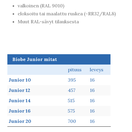
valkoinen (RAL 9010)
eloksoitu tai maalattu ruskea (~RR32/RAL8)
Muut RAL-sävyt tilauksesta
Biobe Junior mitat
Biobe Junior mitat
pituus
leveys
Junior 10
395
16
Junior 12
457
16
Junior 14
515
16
Junior 16
575
16
Junior 20
700
16