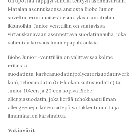
tai upottaa tappijyrsimellä tehtyyn asennusuraan.
Matalan asennuksensa ansiosta Biobe Junior
soveltuu erinomaisesti esim. yläsaranoituihin
ikkunoihin. Junior venttiiliin on saatavissa
virtauskanavaan asennettava suodatinnauha, joka
vähentää korvausilman epäpuhtauksia.
Biobe Junior -venttiiliin on valittavissa kolme
erilaista
suodatinta: karkeasuodatin(polyesterisuodatinverk
koa), tehosuodatin (G3-luokan kuitusuodatin) tai
Junior 10:een ja 20:een sopiva Biobe-
allergiasuodatin, joka kerää tehokkaasti ilman
allergeeneja, kuten siitepölyä tukkeutumatta ja
ilmamäärien kärsimättä.
Vakiovärit