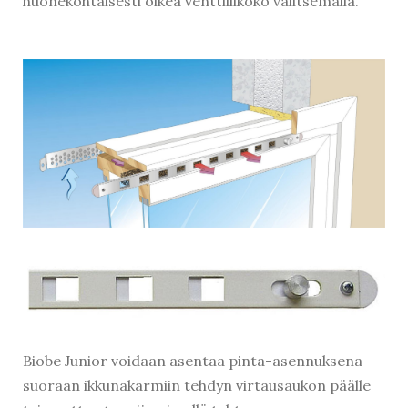
huonekohtaisesti oikea venttiilikoko valitsemalla.
Biobe Junior voidaan asentaa pinta-asennuksena
suoraan ikkunakarmiin tehdyn virtausaukon päälle