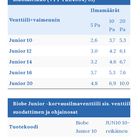
Biobe Junior -
Ilmamäärät
korvausilmaventtiilien
Venttiili+vaimennin
10
20
5 Pa
ilmamäärät [l/s]
Pa
Pa
suodattimella, verkoton
Junior 10
2,6
3,7
5,3
ulkosäleikkö (VTT
TRE4034/01)
Junior 12
3,0
4,2
6,1
Junior 14
3,2
4,6
6,7
Junior 16
3,7
5,3
7,6
Junior 20
4,8
6,9
10,0
Biobe Junior -korvausilmaventtiili sis. venttiilin,
suodattimen ja ohjainosat
Biobe Junior -
Biobe
JUN10 10-
Tuotekoodi
korvausilmaventtiili
Junior 10
reikäinen
sis. venttiilin,