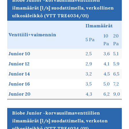
ilmamäärät [l/s] suodattimella, verkollinen
ulkosäleikkö (VTT TRE4034/01)
Biobe Junior -
Ilmamäärät
korvausilmaventtiilien
Venttiili+vaimennin
10
20
5 Pa
ilmamäärät [l/s]
Pa
Pa
suodattimella, verkollinen
Junior 10
2,5
3,6
5,1
ulkosäleikkö (VTT
TRE4034/01)
Junior 12
2,9
4,1
5,9
Junior 14
3,2
4,5
6,5
Junior 16
3,5
5,0
7,2
Junior 20
4,3
6,2
9,0
Biobe Junior -korvausilmaventtiilien
ilmamäärät [l/s] suodattimella, verkoton
ulkosäleikkö (VTT TRE4034/01)