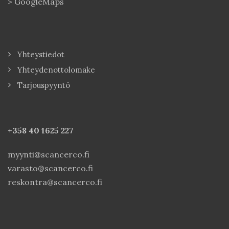
>
GoogleMaps
Yhteystiedot
Yhteydenottolomake
Tarjouspyyntö
+358 40
1625 227
myynti@scancerco.fi
varasto@scancerco.fi
reskontra@scancerco.fi