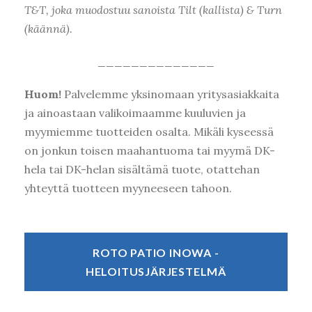
T&T, joka muodostuu sanoista Tilt (kallista) & Turn
(käännä).
______________
Huom!
Palvelemme yksinomaan yritysasiakkaita
ja ainoastaan valikoimaamme kuuluvien ja
myymiemme tuotteiden osalta.
Mikäli kyseessä
on jonkun toisen maahantuoma tai myymä DK-
hela tai DK-helan sisältämä tuote, otattehan
yhteyttä tuotteen myyneeseen tahoon.
ROTO PATIO INOWA -
HELOITUSJÄRJESTELMÄ