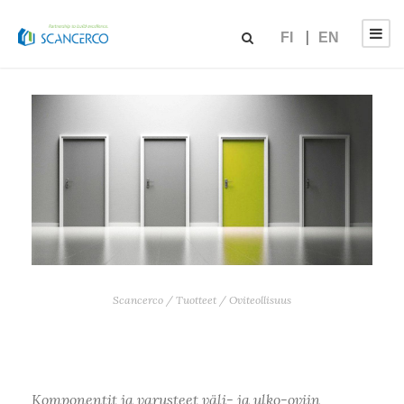
FI
EN
Scancerco
/
Tuotteet
/
Oviteollisuus
Komponentit ja varusteet väli- ja ulko-oviin