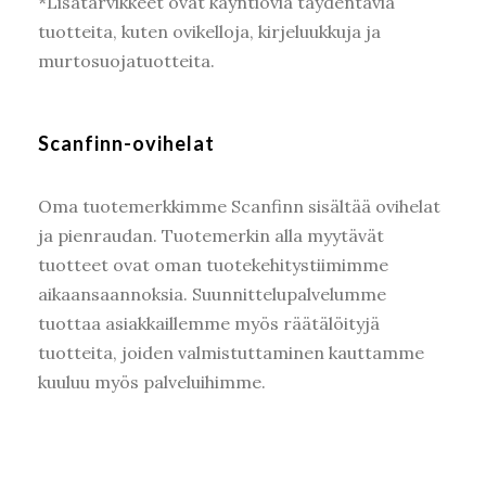
*Lisätarvikkeet ovat käyntiovia täydentäviä
tuotteita, kuten ovikelloja, kirjeluukkuja ja
murtosuojatuotteita.
Scanfinn-ovihelat
Oma tuotemerkkimme Scanfinn sisältää ovihelat
ja pienraudan. Tuotemerkin alla myytävät
tuotteet ovat oman tuotekehitystiimimme
aikaansaannoksia. Suunnittelupalvelumme
tuottaa asiakkaillemme myös räätälöityjä
tuotteita, joiden valmistuttaminen kauttamme
kuuluu myös palveluihimme.