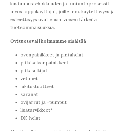
kustannustehokkuuden ja tuotantoprosessit
myös loppukäyttäjät, joille mm. käytettävyys ja
esteettisyys ovat ensiarvoisen tärkeitä
tuoteominaisuuksia.
Ovituotevalikoimamme sisältää
ovenpainikkeet ja pintahelat
pitkäsalvanpainikkeet
pitkäsulkijat
vetimet
lukitustuotteet
saranat
ovijarrut ja -pumput
lisätarvikkeet*
DK-helat