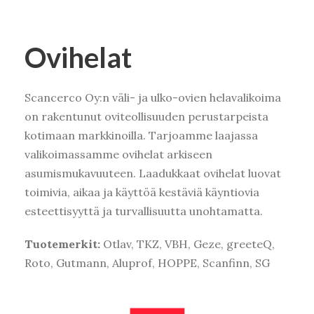
Ovihelat
Scancerco Oy:n väli- ja ulko-ovien helavalikoima
on rakentunut oviteollisuuden perustarpeista
kotimaan markkinoilla. Tarjoamme laajassa
valikoimassamme ovihelat arkiseen
asumismukavuuteen. Laadukkaat ovihelat luovat
toimivia, aikaa ja käyttöä kestäviä käyntiovia
esteettisyyttä ja turvallisuutta unohtamatta.
Tuotemerkit:
Otlav, TKZ, VBH, Geze, greeteQ,
Roto, Gutmann, Aluprof, HOPPE, Scanfinn, SG