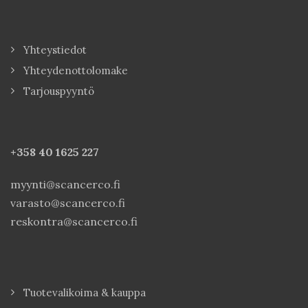
Yhteystiedot
Yhteydenottolomake
Tarjouspyyntö
+358 40
1625 227
myynti@scancerco.fi
varasto@scancerco.fi
reskontra@scancerco.fi
Tuotevalikoima & kauppa