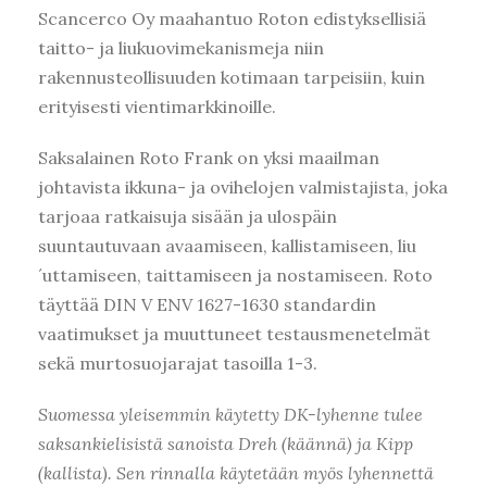
Scancerco Oy maahantuo Roton edistyksellisiä
taitto- ja liukuovimekanismeja niin
rakennusteollisuuden kotimaan tarpeisiin, kuin
erityisesti vientimarkkinoille.
Saksalainen Roto Frank on yksi maailman
johtavista ikkuna- ja ovihelojen valmistajista, joka
tarjoaa ratkaisuja sisään ja ulospäin
suuntautuvaan avaamiseen, kallistamiseen, liu
´uttamiseen, taittamiseen ja nostamiseen. Roto
täyttää DIN V ENV 1627-1630 standardin
vaatimukset ja muuttuneet testausmenetelmät
sekä murtosuojarajat tasoilla 1-3.
Suomessa yleisemmin käytetty DK-lyhenne tulee
saksankielisistä sanoista Dreh (käännä) ja Kipp
(kallista). Sen rinnalla käytetään myös lyhennettä