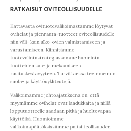
RATKAISUT OVITEOLLISUUDELLE
Kattavasta ovituotevalikoimastamme löytyvät
ovihelat ja pienrauta-tuotteet oviteollisuudelle
niin väli- kuin ulko-ovien valmistamiseen ja
varustamiseen. Kiinnitämme
tuotevalintastrategiassamme huomiota
tuotteiden sää- ja mekaaniseen
rasituskestävyyteen. Tarvittaessa teemme mm.
suola- ja käyttösyklitestejä.
Valikoimamme johtoajatuksena on, että
myymämme ovihelat ovat laadukkaita ja niillä
lopputuotteelle saadaan pitkä ja huoltovapaa
käyttöikä. Huomioimme
valikoimapäätöksissämme paitsi teollisuuden