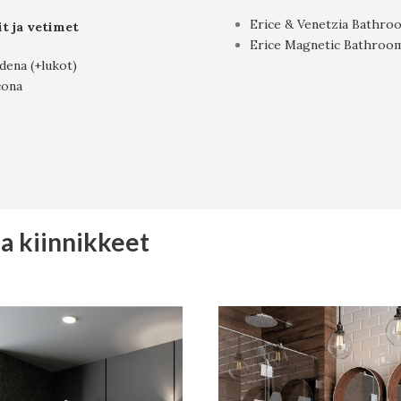
Erice & Venetzia Bathro
it ja vetimet
Erice Magnetic Bathroo
ena (+lukot)
cona
ja kiinnikkeet