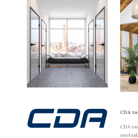
CDA tar
CDA on 
ruotsal