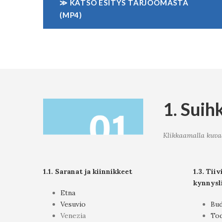
≫ KATSO ESITYS TARJOOMASTA
(MP4)
1. Suih
Klikkaamalla kuva
1.1. Saranat ja kiinnikkeet
1.3. Tiiv
kynnysl
Etna
Vesuvio
Bud
Venezia
Tod