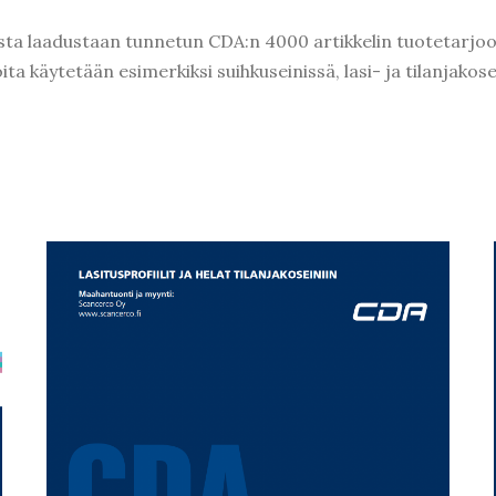
ta laadustaan tunnetun CDA:n 4000 artikkelin tuotetarjooma
oita käytetään esimerkiksi suihkuseinissä, lasi- ja tilanjakos