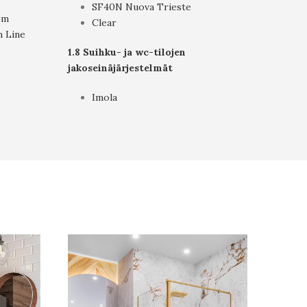
SF40N Nuova Trieste
om
Clear
m Line
1.8 Suihku- ja wc-tilojen
jakoseinäjärjestelmät
Imola