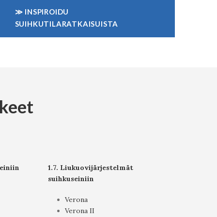
≫ INSPIROIDU
SUIHKUTILARATKAISUISTA
kkeet
einiin
1.7. Liukuovijärjestelmät
suihkuseiniin
Verona
Verona II