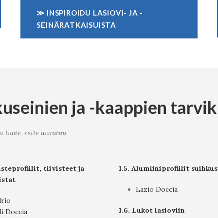
≫ INSPIROIDU LASIOVI- JA -
SEINÄRATKAISUISTA
kuseinien ja -kaappien tarvi
a tuote-esite avautuu.
isteprofiilit, tiivisteet ja
1.5. Alumiiniprofiilit suihkus
istat
Lazio Doccia
rio
1.6. Lukot lasioviin
i Doccia