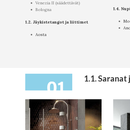
Venezia II (säädettävät)
1.4. Nup
Bologna
Mod
1.2. Jäykistetangot ja liittimet
An
Aosta
1.1. Saranat 