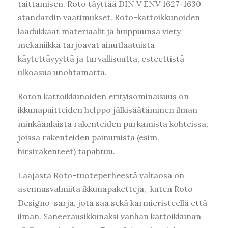
taittamisen. Roto täyttää DIN V ENV 1627-1630
standardin vaatimukset. Roto-kattoikkunoiden
laadukkaat materiaalit ja huippuunsa viety
mekaniikka tarjoavat ainutlaatuista
käytettävyyttä ja turvallisuutta, esteettistä
ulkoasua unohtamatta.
Roton kattoikkunoiden erityisominaisuus on
ikkunapuitteiden helppo jälkisäätäminen ilman
minkäänlaista rakenteiden purkamista kohteissa,
joissa rakenteiden painumista (esim.
hirsirakenteet) tapahtuu.
Laajasta Roto-tuoteperheestä valtaosa on
asennusvalmiita ikkunapaketteja, kuten Roto
Designo-sarja, jota saa sekä karmieristeellä että
ilman. Saneerausikkunaksi vanhan kattoikkunan