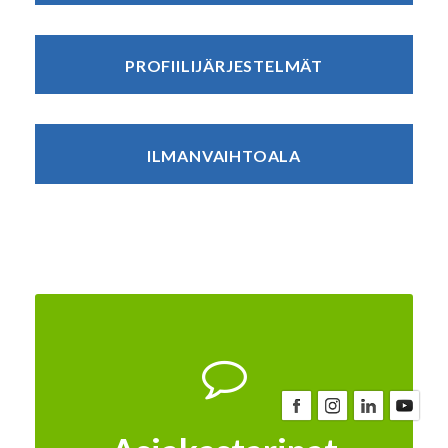
PROFIILIJÄRJESTELMÄT
ILMANVAIHTOALA