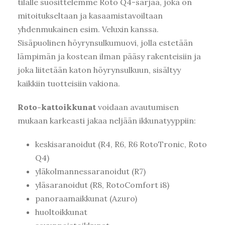
tilalle suosittelemme Roto Q4-sarjaa, joka on
mitoitukseltaan ja kasaamistavoiltaan
yhdenmukainen esim. Veluxin kanssa.
Sisäpuolinen höyrynsulkumuovi, jolla estetään
lämpimän ja kostean ilman pääsy rakenteisiin ja
joka liitetään katon höyrynsulkuun, sisältyy
kaikkiin tuotteisiin vakiona.
Roto-kattoikkunat
voidaan
avautumisen
mukaan
karkeasti jakaa neljään ikkunatyyppiin:
keskisaranoidut (R4, R6, R6 RotoTronic, Roto
Q4)
yläkolmannessaranoidut (R7)
yläsaranoidut (R8, RotoComfort i8)
panoraamaikkunat (Azuro)
huoltoikkunat