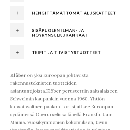
HENGITTÄMÄTTÖMÄT ALUSKATTEET
SISÄPUOLEN ILMAN- JA
HÖYRYNSULKUKANKAAT
TEIPIT JA TIIVISTYSTUOTTEET
Klöber
on yksi Euroopan johtavista
rakennusteknisten tuotteiden
asiantuntijoista.Klöber perustettiin saksalaiseen
Schwelmin kaupunkiin vuonna 1960. Yhtiön
kansainvälinen pääkonttori sijaitsee Euroopan
sydämessä Oberurselissa lähellä Frankfurt am
Kirjaudu
Mainia. Vuosikymmenien kokemuksen, tiiviin
yhteistyön, laajan markkinatiedon ja teknisen