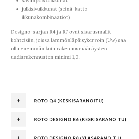
savunpoistoikkunat
julkisivuikkunat (seinä-katto
ikkunakombinaatiot)
Designo-sarjan R4 ja R7 ovat sisarusmallit
kohteisiin, joissa lämmönläpäisykerroin (Uw) saa
olla enemmän kuin rakennusmääräysten
uudisrakennusten minimi 1,0.
ROTO Q4 (KESKISARANOITU)
ROTO DESIGNO R6 (KESKISARANOITU)
ROTO DESIGNO R8 (YLÄSARANOITU)