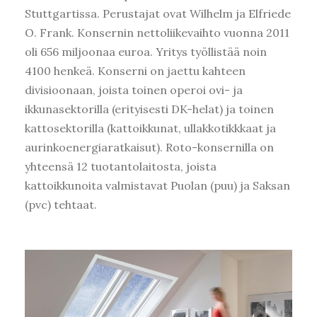
Stuttgartissa. Perustajat ovat Wilhelm ja Elfriede
O. Frank. Konsernin nettoliikevaihto vuonna 2011
oli 656 miljoonaa euroa. Yritys työllistää noin
4100 henkeä.
Konserni on jaettu kahteen
divisioonaan, joista toinen operoi ovi- ja
ikkunasektorilla (erityisesti DK-helat) ja toinen
kattosektorilla (kattoikkunat, ullakkotikkkaat ja
aurinkoenergiaratkaisut). Roto-konsernilla on
yhteensä 12 tuotantolaitosta, joista
kattoikkunoita valmistavat Puolan (puu) ja Saksan
(pvc) tehtaat.