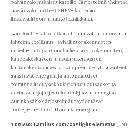
päivänvaloratkaisut katoille. Järjestelmä yhdistää
päivänvalotuotteet SHEV- laitteisiin,
ilmanvaihtoon ja säätötekniikkaan.
Lamilux CI-kattoratkaisut toimivat luonnonvalon
lähteinä teollisuus- ja hallintorakennusten,
urheilu- ja tapahtumahallien, arvorakennusten,
kauppakeskusten ja asuinrakennusten
kattorakentamisessa. Lämpöeristetyt rakenteet
säästävät energiaa ja automaattiset
toiminnalliset yksiköt kuten tuuletusaukot ja
aurinkosuojajärjestelmät ohjaavat energiaa.
Aurinkosähköjärjestelmät täydentävät
tuoteperhettä tuottamalla energiaa.
Tutustu: Lamilux.com/daylight elements
(EN)