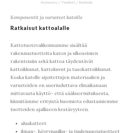
Scancerco
/
Tuotteet
/
Kattoala
Komponentit ja varusteet katoille
Ratkaisut kattoalalle
Kattotuotevalikoimamme sisältää
rakennustuotteita katon ja ulkoseinien
rakenteisiin sekä kattoa täydentävät
kattoikkunat, kattokuvut ja tasokattoikkunat.
Koska katolle sijoitettujen materiaalien ja
varusteiden on suoriuduttava elinaikanaan
mittavasta käyttö- että sääkuormituksesta,
kiinnitämme erityistä huomiota edustamiemme
tuotteiden ajalliseen kestävyyteen.
aluskatteet
ilman-, höyrynsulku- ja tuulensuojatuotteet