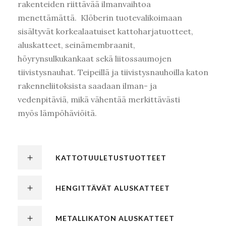
rakenteiden riittävää ilmanvaihtoa
menettämättä. Klöberin tuotevalikoimaan
sisältyvät korkealaatuiset kattoharjatuotteet,
aluskatteet, seinämembraanit,
höyrynsulkukankaat sekä liitossaumojen
tiivistysnauhat. Teipeillä ja tiivistysnauhoilla katon
rakenneliitoksista saadaan ilman- ja
vedenpitäviä, mikä vähentää merkittävästi
myös lämpöhäviöitä.
KATTOTUULETUSTUOTTEET
HENGITTÄVÄT ALUSKATTEET
METALLIKATON ALUSKATTEET