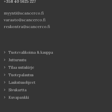
+358 40
1625 227
myynti@scancerco.fi
varasto@scancerco.fi
reskontra@scancerco.fi
Tuotevalikoima & kauppa
Jutturuutu
Tilaa uutiskirje
Tuotepalautus
Laskutusohjeet
Sivukartta
Kuvapankki