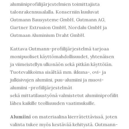
alumiiniprofiilijärjestelmien toimittajista
talonrakennusalalla. Konserniin kuuluvat
Gutmann Bausysteme GmbH, Gutmann AG,
Gartner Extrusion GmbH, Nordalu GmbH ja
Gutmaan Aluminium Draht GmbH.
Kattava Gutmann-profiilijärjestelmä tarjoaa
monipuoliset käyttömahdollisuudet, yhtenäisen
ja viimeistellyn ulkonäön sekä pitkän käyttöiän.
Tuotevalikoima sisältää mm. ikkuna-, ovi- ja
julkisivujen alumiini, puu-alumiini ja muovi-
alumiini -profiilijärjestelmät
sekä mittatilaustyönä valmistetut alumiiniprofiilit
lähes kaikille teollisuuden vaatimuksille.
Alumiini
on materiaalina kierrätettävissä, joten
valinta tukee myös kestävää kehitystä. Gutmann-