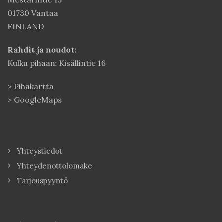
01730 Vantaa
FINLAND
Rahdit ja noudot:
Kulku pihaan: Kisällintie 16
>
Pihakartta
>
GoogleMaps
Yhteystiedot
Yhteydenottolomake
Tarjouspyyntö