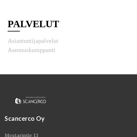
PALVELUT
Asiantuntijapalvelut
Asennuskumppanit
Scancerco Oy
Mestarintie 13