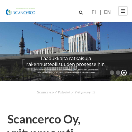
FI
EN
Laadukkaita ratkaisuja
rakennusteollisuuden prosesseihin.
Panostamme asiakaslähtöiseen tuotekehitykseen, tekniseen osaamiseen
sekä rakentamisen ja asumisen laatua kehittävään tuotevalikoimaan.
Scancerco
/
Palvelut
/
Yritysmyynti
Scancerco Oy,