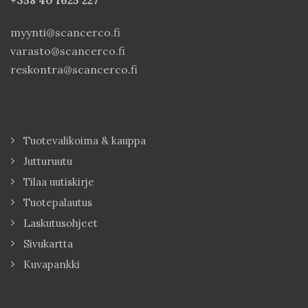
+358 40
1625 227
myynti@scancerco.fi
varasto@scancerco.fi
reskontra@scancerco.fi
Tuotevalikoima & kauppa
Jutturuutu
Tilaa uutiskirje
Tuotepalautus
Laskutusohjeet
Sivukartta
Kuvapankki