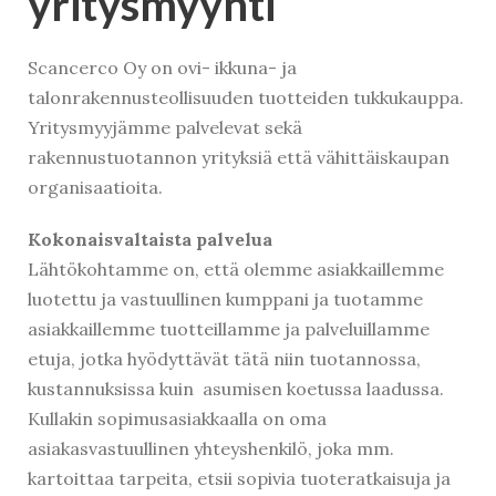
yritysmyynti
Scancerco Oy on ovi- ikkuna- ja
talonrakennusteollisuuden tuotteiden tukkukauppa.
Yritysmyyjämme palvelevat sekä
rakennustuotannon yrityksiä että vähittäiskaupan
organisaatioita.
Kokonaisvaltaista palvelua
Lähtökohtamme on, että olemme asiakkaillemme
luotettu ja vastuullinen kumppani ja tuotamme
asiakkaillemme tuotteillamme ja palveluillamme
etuja, jotka hyödyttävät tätä niin tuotannossa,
kustannuksissa kuin asumisen koetussa laadussa.
Kullakin sopimusasiakkaalla on oma
asiakasvastuullinen yhteyshenkilö, joka mm.
kartoittaa tarpeita, etsii sopivia tuoteratkaisuja ja