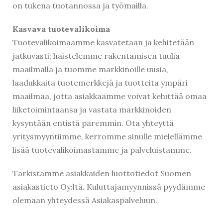
on tukena tuotannossa ja työmailla.
Kasvava tuotevalikoima
Tuotevalikoimaamme kasvatetaan ja kehitetään
jatkuvasti; haistelemme rakentamisen tuulia
maailmalla ja tuomme markkinoille uusia,
Kirjaudu
laadukkaita tuotemerkkejä ja tuotteita ympäri
maailmaa, jotta asiakkaamme voivat kehittää omaa
liiketoimintaansa ja vastata markkinoiden
kysyntään entistä paremmin. Ota yhteyttä
yritysmyyntiimme, kerromme sinulle mielellämme
lisää tuotevalikoimastamme ja palveluistamme.
Tarkistamme asiakkaiden luottotiedot Suomen
asiakastieto Oy:ltä. Kuluttajamyynnissä pyydämme
olemaan yhteydessä Asiakaspalveluun.