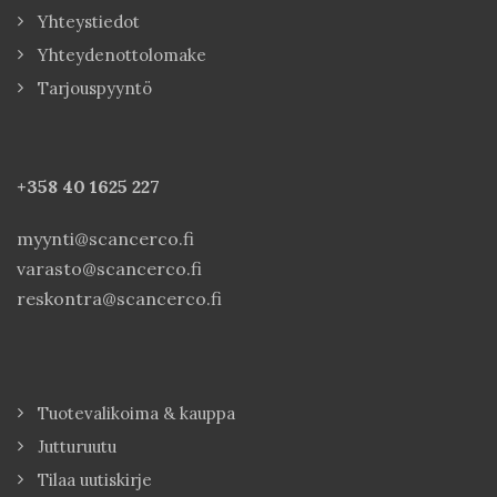
Yhteystiedot
Yhteydenottolomake
Tarjouspyyntö
+358 40
1625 227
myynti@scancerco.fi
varasto@scancerco.fi
reskontra@scancerco.fi
Tuotevalikoima & kauppa
Jutturuutu
Tilaa uutiskirje