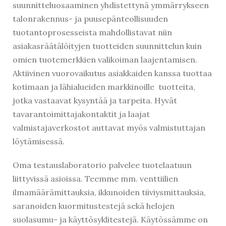
suunnitteluosaaminen yhdistettynä ymmärrykseen
talonrakennus- ja puusepänteollisuuden
tuotantoprosesseista mahdollistavat niin
asiakasräätälöityjen tuotteiden suunnittelun kuin
omien tuotemerkkien valikoiman laajentamisen.
Aktiivinen vuorovaikutus asiakkaiden kanssa tuottaa
kotimaan ja lähialueiden markkinoille tuotteita,
jotka vastaavat kysyntää ja tarpeita. Hyvät
Kirjaudu
tavarantoimittajakontaktit ja laajat
valmistajaverkostot auttavat myös valmistuttajan
löytämisessä.
Oma testauslaboratorio palvelee tuotelaatuun
liittyvissä asioissa. Teemme mm. venttiilien
ilmamäärämittauksia, ikkunoiden tiiviysmittauksia,
saranoiden kuormitustestejä sekä helojen
suolasumu- ja käyttösyklitestejä. Käytössämme on