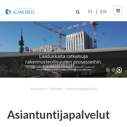
FI
EN
Laadukkaita ratkaisuja
rakennusteollisuuden prosesseihin.
Panostamme asiakaslähtöiseen tuotekehitykseen, tekniseen osaamiseen
sekä rakentamisen ja asumisen laatua kehittävään tuotevalikoimaan.
Scancerco
/
Palvelut
/
Asiantuntijapalvelut
Asiantuntijapalvelut