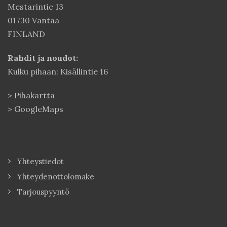
Mestarintie 13
01730 Vantaa
FINLAND
Rahdit ja noudot:
Kulku pihaan: Kisällintie 16
>
Pihakartta
>
GoogleMaps
Yhteystiedot
Yhteydenottolomake
Tarjouspyyntö