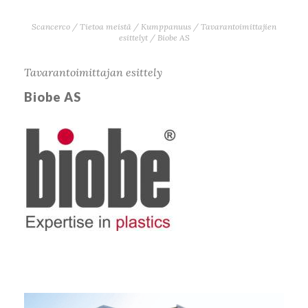
Scancerco
/
Tietoa meistä
/
Kumppanuus
/
Tavarantoimittajien
esittelyt
/
Biobe AS
Tavarantoimittajan esittely
Biobe AS