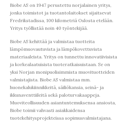
Bi
obe AS on 1947 perustettu norjalainen yritys,
jonka toimistot ja tuotantolaitokset sijaitsevat
Fredrikstadissa, 100 kilometriä Oslosta etelään.
Yritys työllistää noin 40 työntekijää.
Biobe AS kehittää ja valmistaa tuotteita
lämpömuovautuvista ja lämpökovettuvista
materiaaleista. Yritys on tunnettu innovatiivisista
ja korkealaatuisista tuoteratkaisuistaan. Se on
yksi Norjan monipuolisimmista muovituotteiden
valmistajista. Biobe AS valmistaa mm.
huonekalukiinnikkeitä, säiliökansia, seinä- ja
ikkunaventtiileitä sekä paloturvakaappeja.
Muoviteollisuuden asiantuntemuksensa ansiosta,
Biobe toimii vahvasti asiakkaidensa
tuotekehitysprojekteissa sopimusvalmistajana.