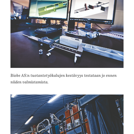
Biobe AS:n tuotantotyökalujen kestävyys testataan jo ennen
niiden valmistamista.