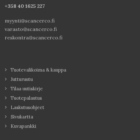
+358 40
1625 227
myynti@scancerco.fi
varasto@scancerco.fi
reskontra@scancerco.fi
Tuotevalikoima & kauppa
Jutturuutu
Tilaa uutiskirje
Tuotepalautus
Laskutusohjeet
Sivukartta
Kuvapankki