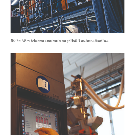
Biobe AS:n tehtaan tuotanto on pitkälti automa­tisoitua.
Kirjaudu