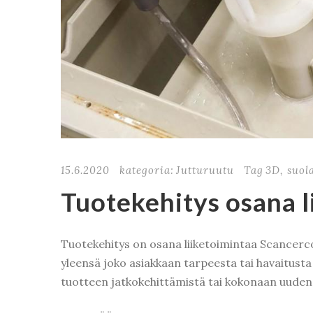
15.6.2020
kategoria:
Jutturuutu
Tag
3D
,
suol
Tuotekehitys osana l
Tuotekehitys on osana liiketoimintaa Scancercol
yleensä joko asiakkaan tarpeesta tai havaitust
tuotteen jatkokehittämistä tai kokonaan uuden