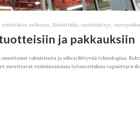
,
robotiikan vaikutus
,
Robotiikka
,
tuotekehitys
,
tuotepakk
tuotteisiin ja pakkauksiin
n muuttanut valmistusta ja siihen liittyvää teknologiaa. Robo
et suorittavat rutiininomaisia työsuorituksia vapauttaen i