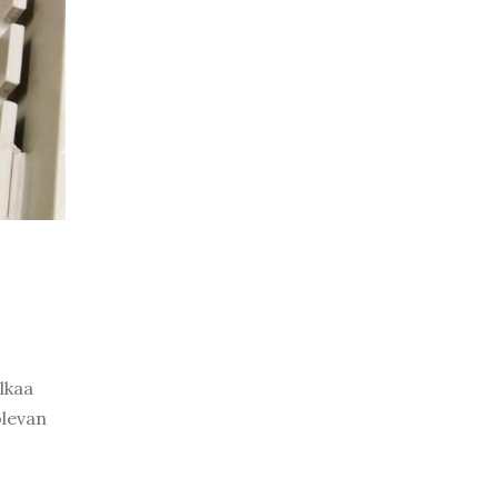
lkaa
olevan