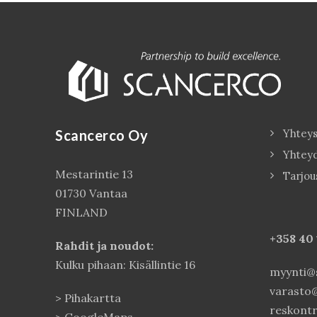
Scancerco Oy
Yhteys
Yhtey
Mestarintie 13
Tarjou
01730 Vantaa
FINLAND
+358 40
Rahdit ja noudot:
Kulku pihaan: Kisällintie 16
myynti@s
varasto@
>
Pihakartta
reskontr
>
GoogleMaps