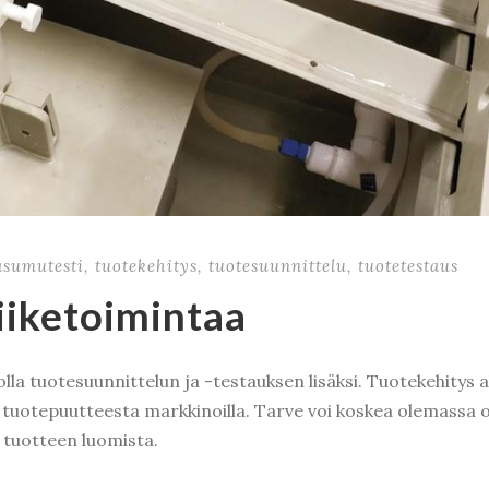
asumutesti
,
tuotekehitys
,
tuotesuunnittelu
,
tuotetestaus
iiketoimintaa
la tuotesuunnittelun ja -testauksen lisäksi. Tuotekehitys a
a tuotepuutteesta markkinoilla. Tarve voi koskea olemassa 
 tuotteen luomista.