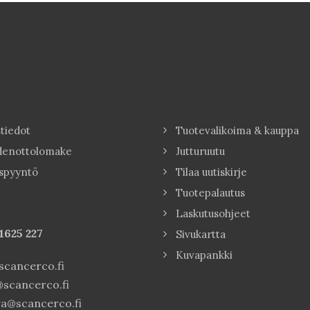
tiedot
Tuotevalikoima & kauppa
denottolomake
Jutturuutu
spyyntö
Tilaa uutiskirje
Tuotepalautus
Laskutusohjeet
1625 227
Sivukartta
Kuvapankki
cancerco.fi
scancerco.fi
a@scancerco.fi