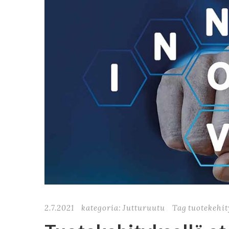
2.7.2021
kategoria:
Jutturuutu
Tag
tuotekehit