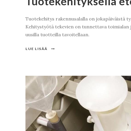
Tuotekehityksellä e
Tuotekehitys rakennusalalla on jokapäiväistä t
Kehitystyötä tekevien on tunnettava toimialan j
uusilla tuotteilla tavoitellaan.
LUE LISÄÄ