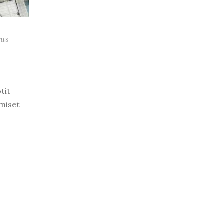
aus
tit
hmiset