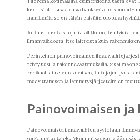
Tuoreina kotimaisina esimerkkeinä tästä ovat Ou
kerrostalo. Lisää uusia hankkeita on suunnitel
maailmalla se on tähän päivään tuotuna hyvinki
Jotta ei mentäisi ojasta allikkoon, tehdyistä m
ilmanvaihdosta, itse laitteista kuin rakennukse
Perinteinen painovoimainen ilmanvaihtojärjest
tehty uusilla rakennevaatimuksilla. Sisäilmaon
radikaalisti remontoimisen, tulisijojen poista
muovittamisen ja lämmitysjärjestelmien muutt
Painovoimaisen ja 
Painovoimaista ilmanvaihtoa syytetään ilmanva
ongelmatonta ole. Monimutkainen ja äänekäs la