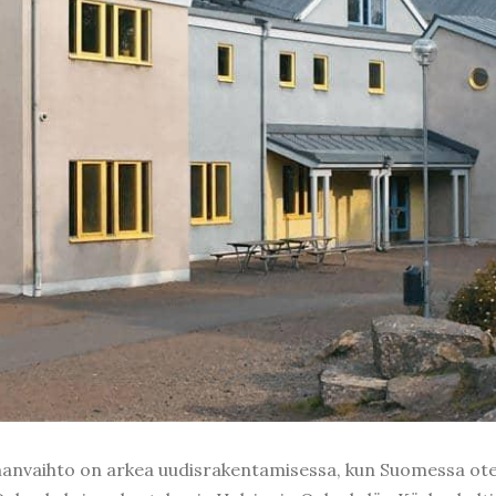
nvaihto on arkea uudisrakentamisessa, kun Suomessa otetaan