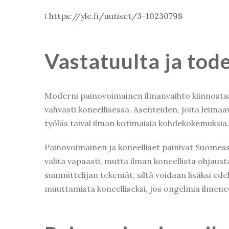
https://yle.fi/uutiset/3-10230798
1
Vastatuulta ja to
Moderni painovoimainen ilmanvaihto kiinnosta
vahvasti koneellisessa.
Asenteiden, joita leima
työläs taival ilman kotimaisia kohdekokemuksia.
Painovoimainen ja koneelliset painivat Suomess
valita vapaasti, mutta ilman koneellista ohjaust
suunnittelijan tekemät, siltä voidaan lisäksi ed
muuttamista koneelliseksi, jos ongelmia ilmene