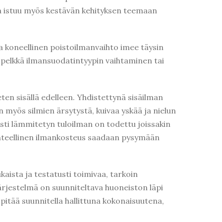
ka istuu myös kestävän kehityksen teemaan
a koneellinen poistoilmanvaihto imee täysin
 pelkkä ilmansuodatintyypin vaihtaminen tai
en sisällä edelleen. Yhdistettynä sisäilman
 myös silmien ärsytystä, kuivaa yskää ja nielun
esti lämmitetyn tuloilman on todettu joissakin
hteellinen ilmankosteus saadaan pysymään
aista ja testatusti toimivaa, tarkoin
ärjestelmä on suunniteltava huoneiston läpi
e pitää suunnitella hallittuna kokonaisuutena,