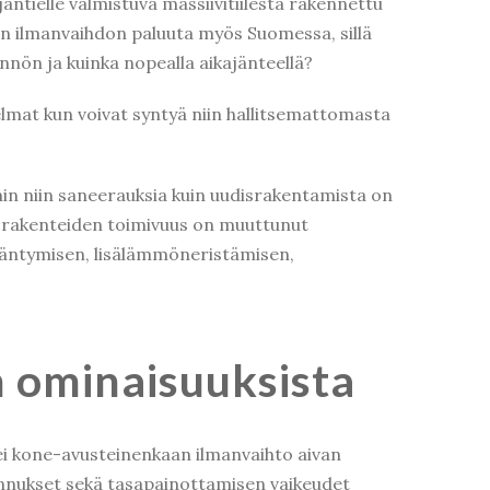
ntielle valmistuva massiivitiilestä rakennettu
en ilmanvaihdon paluuta myös Suomessa, sillä
nnön ja kuinka nopealla aikajänteellä?
gelmat kun voivat syntyä niin hallitsemattomasta
in niin saneerauksia kuin uudisrakentamista on
sa rakenteiden toimivuus on muuttunut
sääntymisen, lisälämmöneristämisen,
n ominaisuuksista
i kone-avusteinenkaan ilmanvaihto aivan
annukset sekä tasapainottamisen vaikeudet