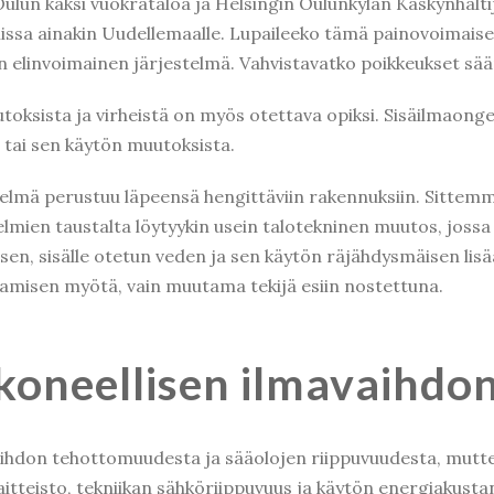
lun kaksi vuokrataloa ja Helsingin Oulunkylän Käskynhaltija
missa ainakin Uudellemaalle. Lupaileeko tämä painovoimais
n elinvoimainen järjestelmä. Vahvistavatko poikkeukset sää
uutoksista ja virheistä on myös otettava opiksi. Sisäilmaon
n tai sen käytön muutoksista.
elmä perustuu läpeensä hengittäviin rakennuksiin. Sittemm
gelmien taustalta löytyykin usein talotekninen muutos, jos
misen, sisälle otetun veden ja sen käytön räjähdysmäisen li
amisen myötä, vain muutama tekijä esiin nostettuna.
koneellisen ilmavaihdo
ihdon tehottomuudesta ja sääolojen riippuvuudesta, mutte
itteisto, tekniikan sähköriippuvuus ja käytön energiakust