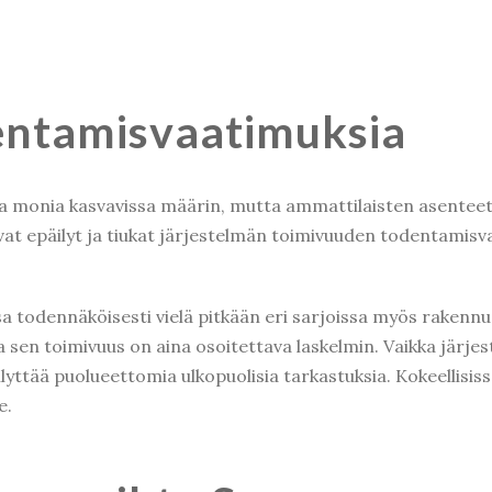
dentamisvaatimuksia
a monia kasvavissa määrin, mutta
ammattilaisten asenteet e
avat epäilyt ja tiukat järjestelmän toimivuuden todentami
a todennäköisesti vielä pitkään eri sarjoissa myös rakenn
a sen toimivuus on aina osoitettava laskelmin. Vaikka järjes
ellyttää puolueettomia ulkopuolisia tarkastuksia. Kokeellis
e.