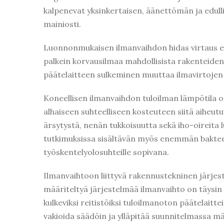
kalpenevat yksinkertaisen, äänettömän ja edull
mainiosti.
Luonnonmukaisen ilmanvaihdon hidas virtaus ei 
palkein korvausilmaa mahdollisista rakenteiden
päätelaitteen sulkeminen muuttaa ilmavirtojen 
Koneellisen ilmanvaihdon tuloilman lämpötila o
alhaiseen suhteelliseen kosteuteen siitä aiheut
ärsytystä, nenän tukkoisuutta sekä iho-oireita
tutkimuksissa sisältävän myös enemmän baktee
työskentelyolosuhteille sopivana.
Ilmanvaihtoon liittyvä rakennustekninen järjest
määriteltyä järjestelmää ilmanvaihto on täysin
kulkeviksi reitistöiksi tuloilmanoton päätelaitte
vakioida säädöin ja ylläpitää suunnitelmassa mää