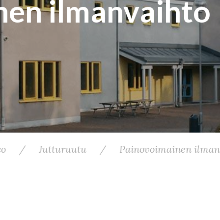
nen ilmanvaihto
co
/
Jutturuutu
/
Painovoimainen ilman