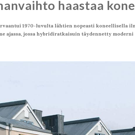
manvaihto haastaa kon
aantui 1970-luvulta lähtien nopeasti koneellisella il
me ajassa, jossa hybridiratkaisuin täydennetty modern