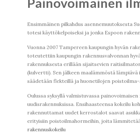
Painovoimainen il
Ensimmäinen pilkahdus asennemuutoksesta Suom
totesi käyttökelpoiseksi ja jonka Espoon raken
Vuonna 2007 Tampereen kaupungin hyvän rakent
toteutettiin kaupungin rakennusvalvonnan hyvä
rakennuksesta erillään sijaitsevien raitisilmat
(kulvertti). Sen jälkeen maalämmöstä lämpiävä 
säädetään flekteillä
ja huonetilojen poistoilma-
Oulussa syksyllä valmistuvassa painovoimaisen 
uudisrakennuksissa. Ensihaasteensa kokeilu koht
rakennuttamat uudet kerrostalot saavat asukka
erityisiin poistoilmahormeihin, joita lämmitetä
rakennuskokeilu