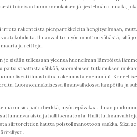
isesti toimivan luonnonmukaisen järjestelmän rinnalla, jo
irrota rakenteista pienpartikkeleita hengitysilmaan, mutt
 vuotokohdista. Ilmanvaihto myös muuttuu vähästä, sillä jo
määriä ja reittejä.
n jo sisään tullessaan yleensä huoneilman lämpöistä lämmet
uu paitsi staattista sähköä, suomalaisen tutkimuksen mukaan
 luonnollisesti ilmastoitua rakennusta enemmän
. Koneellis
1
reita. Luonnonmukaisessa ilmanvaihdossa lämpötila ja su
elmä on siis paitsi herkkä, myös epävakaa. Ilman johdonmuk
 sattumanvaraista ja hallitsematonta. Hallittu ilmanvaihtoj
ista siirtoreittien kautta poistoilmanottoon saakka. Siksi s
ritellysti.