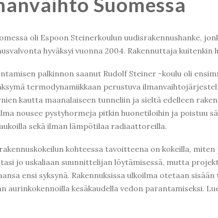
manvaihto Suomessa
essa oli Espoon Steinerkoulun uudisrakennushanke, jonk
nusvalvonta hyväksyi vuonna 2004. Rakennuttaja kuitenkin lu
amisen palkinnon saanut Rudolf Steiner -koulu oli ensi
ksymä termodynamiikkaan perustuva ilmanvaihtojärjestelm
ornien kautta maanalaiseen tunneliin ja sieltä edelleen rake
ilma nousee pystyhormeja pitkin huonetiloihin ja poistuu sä
aukoilla sekä ilman lämpötilaa radiaattoreilla.
rakennuskokeilun kohteessa tavoitteena on kokeilla, miten 
asi jo uskaliaan suunnittelijan löytämisessä, mutta projekt
ansa ensi syksynä. Rakennuksissa ulkoilma otetaan sisään 
än aurinkokennoilla kesäkaudella vedon parantamiseksi. Lue