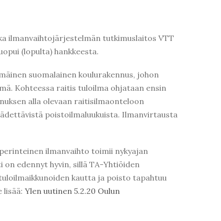
a ilmanvaihtojärjestelmän tutkimuslaitos VTT
opui (lopulta) hankkeesta.
mmäinen suomalainen koulurakennus, johon
ä. Kohteessa raitis tuloilma ohjataan ensin
nnuksen alla olevaan raitisilmaonteloon
ädettävistä poistoilmaluukuista. Ilmanvirtausta
perinteinen ilmanvaihto toimii nykyajan
i on edennyt hyvin, sillä TA-Yhtiöiden
tuloilmaikkunoiden kautta ja poisto tapahtuu
 lisää:
Ylen uutinen 5.2.20 Oulun