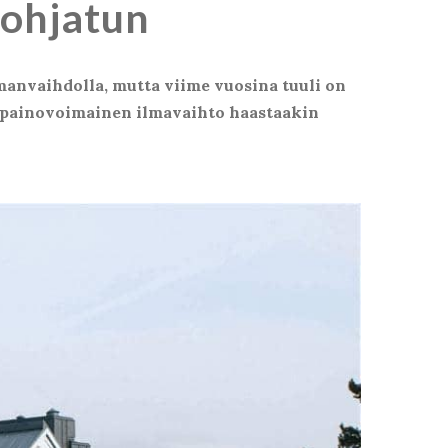
eohjatun
manvaihdolla, mutta viime vuosina tuuli on
i painovoimainen ilmavaihto haastaakin