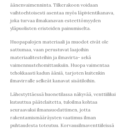
äänenvaimenninta. Tilkerakoon voidaan
vaihtoehtoisesti asentaa myös läpivientikanava,
joka turvaa ilmakanavan esteettömyyden
yläpuolisten eristeiden painumiselta.
Huopa­palojen materiaali ja muodot eivät ole
sattumaa, vaan perustuvat laajoihin
materiaalitesteihin ja ilmavirta- sekä
vaimennustehomittauksiin. Huopa vaimentaa
tehokkaasti kadun ääniä, tarjoten kuitenkin
ilmavirralle selkeät kanavat sisätiloihin.
Lähestyttäessä huonetilassa näkyvää, venttiiliksi
kutsuttua päätelaitetta, tuloilma kohtaa
seuraavaksi ilmansuodattimen, jotta
rakentamismääräysten vaatimus ilman
puhtaudesta toteutuu. Korvausilmaventtiileissä