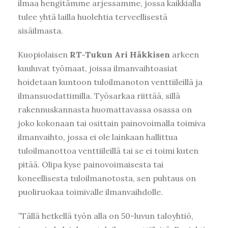
ilmaa hengitämme arjessamme, jossa kaikkialla
tulee yhtä lailla huolehtia terveellisestä
sisäilmasta.
Kuopiolaisen
RT-Tukun Ari Häkkisen
arkeen
kuuluvat työmaat, joissa ilmanvaihtoasiat
hoidetaan kuntoon tuloilmanoton venttiileillä ja
ilmansuodattimilla. Työsarkaa riittää, sillä
rakennuskannasta huomattavassa osassa on
joko kokonaan tai osittain painovoimalla toimiva
ilmanvaihto, jossa ei ole lainkaan hallittua
tuloilmanottoa venttiileillä tai se ei toimi kuten
pitää. Olipa kyse painovoimaisesta tai
koneellisesta tuloilmanotosta, sen puhtaus on
puoliruokaa toimivalle ilmanvaihdolle.
”Tällä hetkellä työn alla on 50-luvun taloyhtiö,