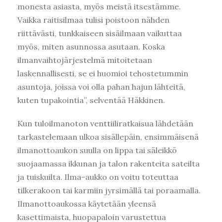
monesta asiasta, myös meistä itsestämme.
Vaikka raitisilmaa tulisi poistoon nähden
riittävästi, tunkkaiseen sisäilmaan vaikuttaa
myös, miten asunnossa asutaan. Koska
ilmanvaihtojärjestelmä mitoitetaan
laskennallisesti, se ei huomioi tehostetummin
asuntoja, joissa voi olla pahan hajun lähteitä,
kuten tupakointia”, selventää Häkkinen.
Kun tuloilmanoton venttiiliratkaisua lähdetään
tarkastelemaan ulkoa sisällepäin, ensimmäisenä
ilmanottoaukon suulla on lippa tai säleikkö
suojaamassa ikkunan ja talon rakenteita sateilta
ja tuiskuilta. Ilma-aukko on voitu toteuttaa
tilkerakoon tai karmiin jyrsimällä tai poraamalla.
Ilmanottoaukossa käytetään yleensä
kasettimaista, huopapaloin varustettua