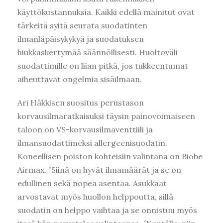
käyttökustannuksia. Kaikki edellä mainitut ovat
tärkeitä syitä seurata suodatinten
ilmanläpäisykykyä ja suodatuksen
hiukkaskertymää säännöllisesti. Huoltoväli
suodattimille on liian pitkä, jos tukkeentumat
aiheuttavat ongelmia sisäilmaan.
Ari Häkkisen suositus perustason
korvausilmaratkaisuksi täysin painovoimaiseen
taloon on VS-korvausilmaventtiili ja
ilmansuodattimeksi allergeenisuodatin.
Koneellisen poiston kohteisiin valintana on Biobe
Airmax. ”Siinä on hyvät ilmamäärät ja se on
edullinen sekä nopea asentaa. Asukkaat
arvostavat myös huollon helppoutta, sillä
suodatin on helppo vaihtaa ja se onnistuu myös