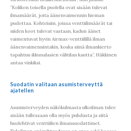
”Kolikon toisella puolella ovat sisään tulevat
ilmamäärät, joita äänenvaimennin hieman
pudottaa. Kohteisiin, joissa venttiilimäärät tai
Kirjaudu
niiden koot tulevat vastaan, kadun äänet
vaimentuvat hyvin Airmax-venttiilillä ilman
äänenvaimennintakin, koska siinä ilmankierto
tapahtuu ikkunalasien välitilan kautta”, Häkkinen
antaa vinkiksi.
Suodatin valitaan asumisterveyttä
ajatellen
Asumisterveyden näkökulmasta ulkoilman tulee
sisään tullessaan olla myös puhdasta ja siitä
huolehtivat venttiilien ilmansuodattimet.