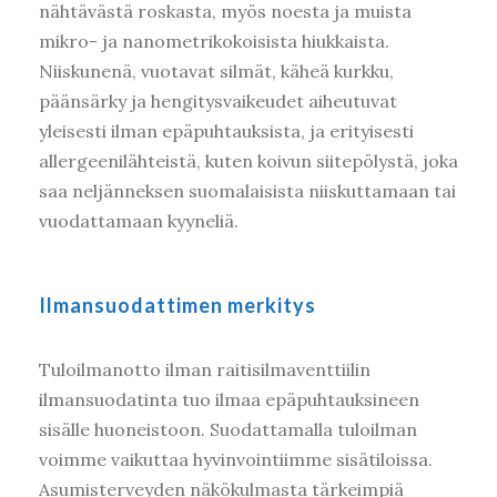
nähtävästä roskasta, myös noesta ja muista
mikro- ja nanometrikokoisista hiukkaista.
Niiskunenä, vuotavat silmät, käheä kurkku,
päänsärky ja hengitysvaikeudet aiheutuvat
yleisesti ilman epäpuhtauksista, ja erityisesti
allergeenilähteistä, kuten koivun siitepölystä, joka
saa neljänneksen suomalaisista niiskuttamaan tai
vuodattamaan kyyneliä.
Ilmansuodattimen merkitys
Tuloilmanotto ilman raitisilmaventtiilin
ilmansuodatinta tuo ilmaa epäpuhtauksineen
sisälle huoneistoon. Suodattamalla tuloilman
voimme vaikuttaa hyvinvointiimme sisätiloissa.
Asumisterveyden näkökulmasta tärkeimpiä