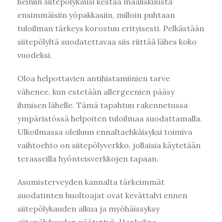
heiniin siitepölykausi kestää maaliskuusta
ensimmäisiin yöpakkasiin, milloin puhtaan
tuloilman tärkeys korostuu erityisesti. Pelkästään
siitepölyltä suodatettavaa siis riittää lähes koko
vuodeksi.
Oloa helpottavien antihistamiinien tarve
vähenee, kun estetään allergeenien pääsy
ihmisen lähelle. Tämä tapahtuu rakennetussa
ympäristössä helpoiten tuloilmaa suodattamalla.
Ulkoilmassa oleiluun ennaltaehkäisyksi toimiva
vaihtoehto on siitepölyverkko, jollaisia käytetään
terasseilla hyönteisverkkojen tapaan.
Asumisterveyden kannalta tärkeimmät
suodatinten huoltoajat ovat kevättalvi ennen
siitepölykauden alkua ja myöhäissyksy