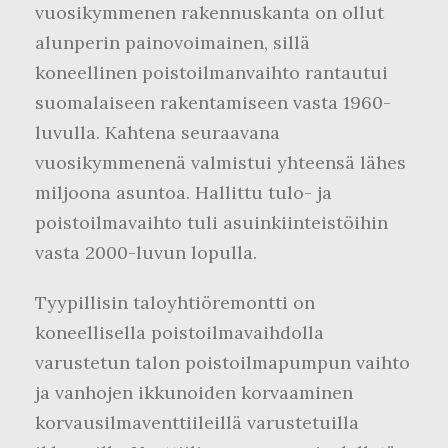
vuosikymmenen rakennuskanta on ollut
alunperin painovoimainen, sillä
koneellinen poistoilmanvaihto rantautui
suomalaiseen rakentamiseen vasta 1960-
luvulla. Kahtena seuraavana
vuosikymmenenä valmistui yhteensä lähes
miljoona asuntoa. Hallittu tulo- ja
poistoilmavaihto tuli asuinkiinteistöihin
vasta 2000-luvun lopulla.
Tyypillisin taloyhtiöremontti on
koneellisella poistoilmavaihdolla
varustetun talon poistoilmapumpun vaihto
ja vanhojen ikkunoiden korvaaminen
korvausilmaventtiileillä varustetuilla