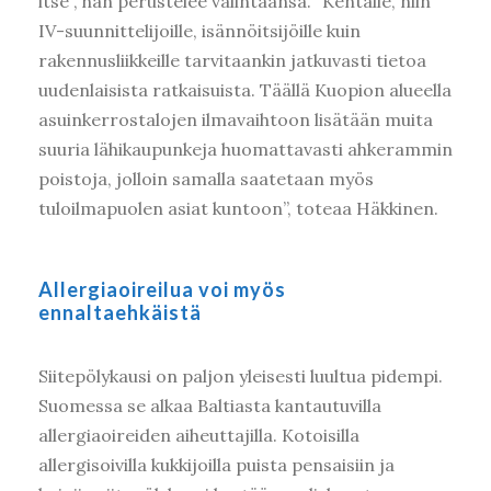
itse”, hän perustelee valintaansa. ”Kentälle, niin
IV-suunnittelijoille, isännöitsijöille kuin
rakennusliikkeille tarvitaankin jatkuvasti tietoa
uudenlaisista ratkaisuista. Täällä Kuopion alueella
asuinkerrostalojen ilmavaihtoon lisätään muita
suuria lähikaupunkeja huomattavasti ahkerammin
poistoja, jolloin samalla saatetaan myös
tuloilmapuolen asiat kuntoon”, toteaa Häkkinen.
Allergiaoireilua voi myös
ennaltaehkäistä
Siitepölykausi on paljon yleisesti luultua pidempi.
Suomessa se alkaa Baltiasta kantautuvilla
allergiaoireiden aiheuttajilla. Kotoisilla
allergisoivilla kukkijoilla puista pensaisiin ja