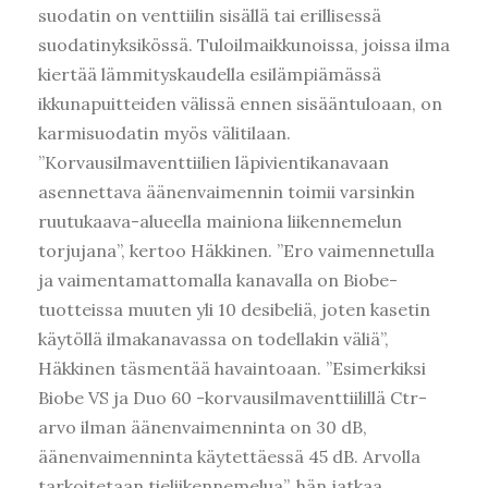
suodatin on venttiilin sisällä tai erillisessä
suodatinyksikössä. Tuloilmaikkunoissa, joissa ilma
kiertää lämmityskaudella esilämpiämässä
ikkunapuitteiden välissä ennen sisääntuloaan, on
karmisuodatin myös välitilaan.
”Korvausilmaventtiilien läpivientikanavaan
asennettava äänenvaimennin toimii varsinkin
ruutukaava-alueella mainiona liikennemelun
torjujana”, kertoo Häkkinen. ”Ero vaimennetulla
ja vaimentamattomalla kanavalla on Biobe-
tuotteissa muuten yli 10 desibeliä, joten kasetin
käytöllä ilmakanavassa on todellakin väliä”,
Häkkinen täsmentää havaintoaan. ”Esimerkiksi
Biobe VS ja Duo 60 -korvausilmaventtiilillä Ctr-
arvo ilman äänenvaimenninta on 30 dB,
äänenvaimenninta käytettäessä 45 dB. Arvolla
tarkoitetaan tieliikennemelua”, hän jatkaa.