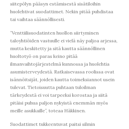
siitepölyn pääsyn estämisestä sisätiloihin
huolehtivat suodattimet. Nekin pitää puhdistaa
tai vaihtaa säännöllisesti.
”Venttiilisuodatinten huollon siirtyminen
taloyhtiöiden vastuulle ei vielä näy paljoa arjessa,
mutta keskitetty ja sitä kautta säännöllinen
huoltotyö on paras keino pitää
ilmanvaihtojärjestelmä kunnossa ja huolehtia
asumisterveydestä. Ratkaisevassa roolissa ovat
isännöitsijät, joiden kautta toimeksiannot usein
tulevat. Tietoisuutta puhtaan tuloilman
tärkeydestä ei voi tarpeeksi korostaa ja siitä
pitäisi puhua paljon nykyistä enemmän myös
meille asukkaille”, toteaa Häkkinen.
Suodattimet tukkeentuvat paitsi silmin