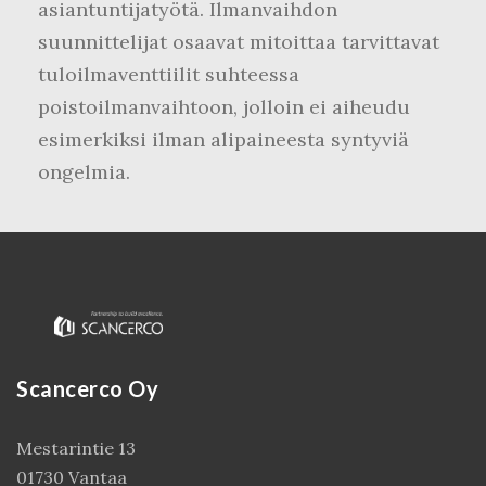
asiantuntijatyötä. Ilmanvaihdon
suunnittelijat osaavat mitoittaa tarvittavat
tuloilmaventtiilit suhteessa
poistoilmanvaihtoon, jolloin ei aiheudu
esimerkiksi ilman alipaineesta syntyviä
ongelmia.
Scancerco Oy
Mestarintie 13
01730 Vantaa