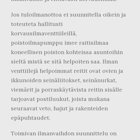
Jos tuloilmanottoa ei suunnitella oikein ja
toteuteta hallitusti
korvausilmaventtiileillä,
poistoilmapumppu imee raitisilmaa
koneellisen poiston kohteissa asuntoihin
sieltä mistä se sitä helpoiten saa. Ilman
venttiilejä helpoimmat reitit ovat ovien ja
ikkunoiden seinäliitokset, seinänurkat,
viemärit ja porraskäytävista reitin sisälle
tarjoavat postiluukut, joista mukana
seuraavat veto, hajut ja rakenteiden
epäpuhtaudet.
Toimivan ilmanvaihdon suunnittelu on