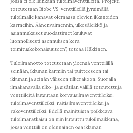
jossa ei ole lainkaan tuloilmaventtiileitä. Projekti
toteutetaan Biobe VS-venttiileillä jyrsimällä
tuloilmalle kanavat olemassa olevien ikkunoiden
karmeihin. Äänenvaimennin, ulkosäleikkö ja
asianmukaiset suodattimet kuuluvat
luonnollisesti asennuksen kera
toimituskokonaisuuteen”, toteaa Häkkinen.
Tuloilmanotto toteutetaan yleensä venttiilillä
seinään, ikkunan karmiin tai puitteeseen tai
ikkunan ja seinän väliseen tilkerakoon. Suoralla
ilmakanavalla ulko- ja sisätilan välillä toteutettuja
venttiileitä kutsutaan korvausilmaventtiileiksi,
tuloilmaventtiileiksi, raitisilmaventtiileiksi ja
rakoventtiileiksi. Edellä mainituista poikkeava
tuloilmaratkaisu on niin kutsuttu tuloilmaikkuna,
jossa venttiili on olennainen osa ikkunan