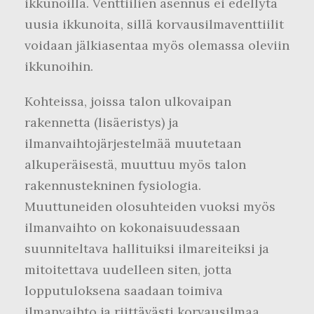
ikkunoilla. Venttiilien asennus ei edellytä
uusia ikkunoita, sillä korvausilmaventtiilit
voidaan jälkiasentaa myös olemassa oleviin
ikkunoihin.
Kohteissa, joissa talon ulkovaipan
rakennetta (lisäeristys) ja
ilmanvaihtojärjestelmää muutetaan
alkuperäisestä, muuttuu myös talon
rakennustekninen fysiologia.
Muuttuneiden olosuhteiden vuoksi myös
ilmanvaihto on kokonaisuudessaan
suunniteltava hallituiksi ilmareiteiksi ja
mitoitettava uudelleen siten, jotta
lopputuloksena saadaan toimiva
ilmanvaihto ja riittävästi korvausilmaa.