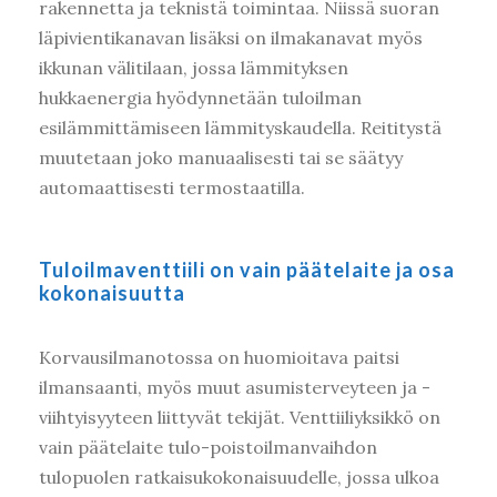
rakennetta ja teknistä toimintaa. Niissä suoran
läpivientikanavan lisäksi on ilmakanavat myös
ikkunan välitilaan, jossa lämmityksen
hukkaenergia hyödynnetään tuloilman
esilämmittämiseen lämmityskaudella. Reititystä
muutetaan joko manuaalisesti tai se säätyy
automaattisesti termostaatilla.
Tuloilmaventtiili on vain päätelaite ja osa
kokonaisuutta
Korvausilmanotossa on huomioitava paitsi
ilmansaanti, myös muut asumisterveyteen ja -
viihtyisyyteen liittyvät tekijät. Venttiiliyksikkö on
vain päätelaite tulo-poistoilmanvaihdon
tulopuolen ratkaisukokonaisuudelle, jossa ulkoa