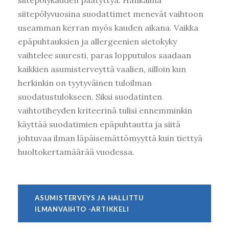
siitepölykauden päätyttyä. Hankalina
siitepölyvuosina suodattimet menevät vaihtoon
useamman kerran myös kauden aikana. Vaikka
epäpuhtauksien ja allergeenien sietokyky
vaihtelee suuresti, paras lopputulos saadaan
kaikkien asumisterveyttä vaalien, silloin kun
herkinkin on tyytyväinen tuloilman
suodatustulokseen. Siksi suodatinten
vaihtotiheyden kriteerinä tulisi ennemminkin
käyttää suodatimien epäpuhtautta ja siitä
johtuvaa ilman läpäisemättömyyttä kuin tiettyä
huoltokertamäärää vuodessa.
ASUMISTERVEYS JA HALLITTU
ILMANVAIHTO -ARTIKKELI