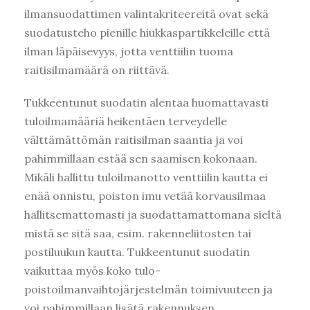
ilmansuodattimen valintakriteereitä ovat sekä
suodatusteho pienille hiukkaspartikkeleille että
ilman läpäisevyys, jotta venttiilin tuoma
raitisilmamäärä on riittävä.
Tukkeentunut suodatin alentaa huomattavasti
tuloilmamääriä heikentäen terveydelle
välttämättömän raitisilman saantia ja voi
pahimmillaan estää sen saamisen kokonaan.
Mikäli hallittu tuloilmanotto venttiilin kautta ei
enää onnistu, poiston imu vetää korvausilmaa
hallitsemattomasti ja suodattamattomana sieltä
mistä se sitä saa, esim. rakenneliitosten tai
postiluukun kautta. Tukkeentunut suodatin
vaikuttaa myös koko tulo-
poistoilmanvaihtojärjestelmän toimivuuteen ja
voi pahimmillaan lisätä rakennuksen