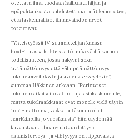
otettava ilma tuodaan hallitusti, hiljaa ja
epäpuhtauksista puhdistettuna sisätiloihin siten,
että laskennalliset ilmanvaihdon arvot
toteutuvat.
”Yhteistyössä IV-suunnittelijan kanssa
hoidettavissa kohteissa törmää välillä karuun
todellisuuteen, jossa näkyvät sekä
tietämättömyys että välinpitämättömyys
tuloilmanvaihdosta ja asumisterveydestä”,
summaa Häkkinen arkeaan. ”Perinteiset
tuloilmaratkaisut ovat tuttuja asiakaskunnalle,
mutta tulo­ilmaikkunat ovat monelle vielä täysin
tuntemattomia, vaikka niitäkin on ollut
markkinoilla jo vuosikausia”, hän täydentää
kuvaustaan. ”Ilmanvaihtoon liittyvä
asumisterveys- ja viihtyvyys on riippuvaista