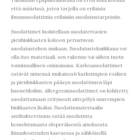
Tuloilman epäpuhtaudessa on eroa sekä koossa
että määrissä, joten tarjolla on erilaisia
ilmansuodattimia erilaisiin suodatustarpeisiin.
Suodattimet luokitellaan suodatettavien
pienhiukkasten kokoon perustuvan
suodatustehon mukaan. Suodatustekniikkana voi
olla itse materiaali, sen rakenne tai siihen tuotu
toiminnallinen ominaisuus. Karkeasuodattimet
estävät nimensä mukaisesti karkeimpien roskien
ja pienhiukkasten pääsyn suodattimen läpi
huonetiloihin. Allergeenisuodattimet on kehitetty
suodattamaan erityisesti siitepölyä suurempien
hiukkasten lisäksi. Suodatinmateriaalin
antibakteerisuus estää suodatinta
homehtumasta eloperäisestä aineksesta
ilmankosteuden kasvaessa ja sähköisellä