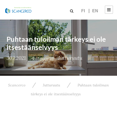
FI
EN
Puhtaan tuloilman tärkeys ei ole
itsestäänselvyys
30.7.2021
Jutturuutu
kategoria:
/
/
Scancerco
Jutturuutu
Puhtaan tuloilman
tärkeys ei ole itsestäänselvyys