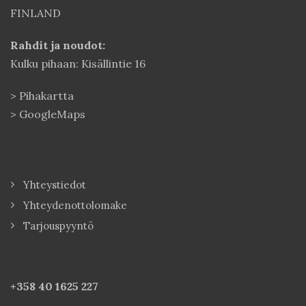
FINLAND
Rahdit ja noudot:
Kulku pihaan: Kisällintie 16
>
Pihakartta
>
GoogleMaps
Yhteystiedot
Yhteydenottolomake
Tarjouspyyntö
+358 40
1625 227