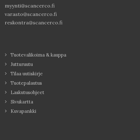
myynti@scancerco.fi
varasto@scancerco.fi
reskontra@scancerco.fi
Tuotevalikoima & kauppa
Jutturuutu
Tilaa uutiskirje
Tuotepalautus
Laskutusohjeet
Sivukartta
Kuvapankki