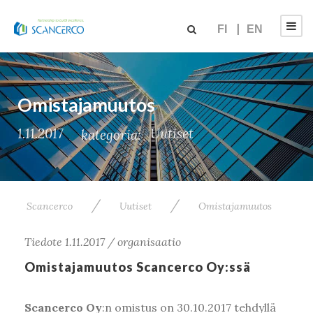
FI
EN
Omistajamuutos
1.11.2017
Uutiset
kategoria:
/
/
Scancerco
Uutiset
Omistajamuutos
Tiedote 1.11.2017 / organisaatio
Omistajamuutos Scancerco Oy:ssä
Scancerco Oy
:n omistus on 30.10.2017 tehdyllä