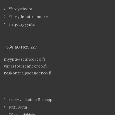
Yhteystiedot
Yhteydenottolomake
Tarjouspyyntö
+358 40
1625 227
myynti@scancerco.fi
varasto@scancerco.fi
reskontra@scancerco.fi
Tuotevalikoima & kauppa
Jutturuutu
Tilaa uutiskirje