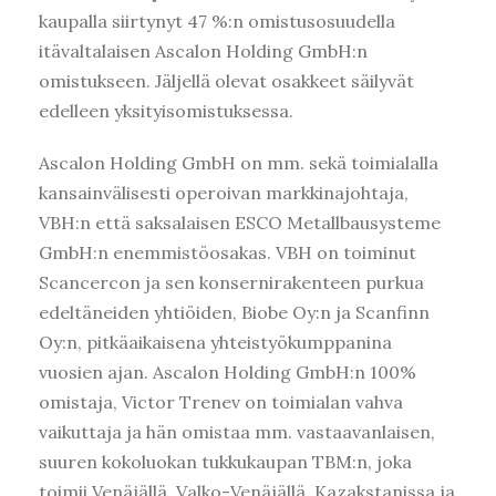
kaupalla siirtynyt 47 %:n omistusosuudella
itävaltalaisen Ascalon Holding GmbH:n
omistukseen. Jäljellä olevat osakkeet säilyvät
edelleen yksityisomistuksessa.
Ascalon Holding GmbH on mm. sekä toimialalla
kansainvälisesti operoivan markkinajohtaja,
VBH:n että saksalaisen ESCO Metallbausysteme
GmbH:n enemmistöosakas. VBH on toiminut
Scancercon ja sen konsernirakenteen purkua
edeltäneiden yhtiöiden, Biobe Oy:n ja Scanfinn
Oy:n, pitkäaikaisena yhteistyökumppanina
vuosien ajan. Ascalon Holding GmbH:n 100%
omistaja, Victor Trenev on toimialan vahva
vaikuttaja ja hän omistaa mm. vastaavanlaisen,
suuren kokoluokan tukkukaupan TBM:n, joka
toimii Venäjällä, Valko-Venäjällä, Kazakstanissa ja