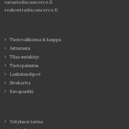
varasto@scancerco.fi
reskontra@scancerco.fi
Tuotevalikoima & kauppa
Jutturuutu
Tilaa uutiskirje
Tuotepalautus
Laskutusohjeet
Sivukartta
Kuvapankki
Yrityksen tarina