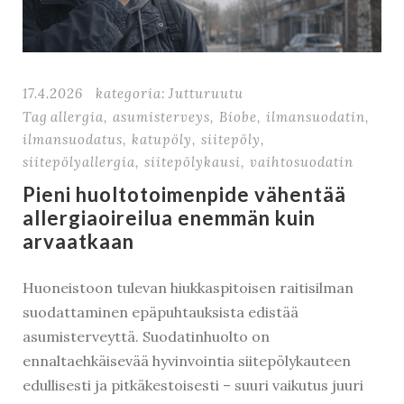
17.4.2026
kategoria:
Jutturuutu
Tag
allergia
,
asumisterveys
,
Biobe
,
ilmansuodatin
,
ilmansuodatus
,
katupöly
,
siitepöly
,
siitepölyallergia
,
siitepölykausi
,
vaihtosuodatin
Pieni huoltotoimenpide vähentää
allergiaoireilua enemmän kuin
arvaatkaan
Huoneistoon tulevan hiukkaspitoisen raitisilman
suodattaminen epäpuhtauksista edistää
asumisterveyttä. Suodatinhuolto on
ennaltaehkäisevää hyvinvointia siitepölykauteen
edullisesti ja pitkäkestoisesti – suuri vaikutus juuri