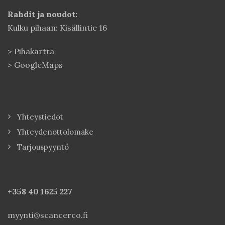
Rahdit ja noudot:
Kulku pihaan: Kisällintie 16
>
Pihakartta
>
GoogleMaps
Yhteystiedot
Yhteydenottolomake
Tarjouspyyntö
+358 40
1625 227
myynti@scancerco.fi