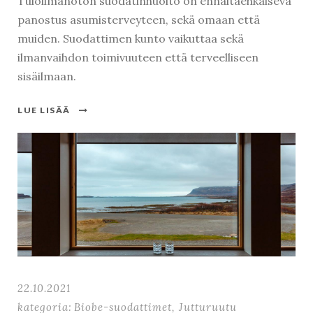
Tuloilmanoton suodatinhuolto on ennaltaehkäisevä
panostus asumisterveyteen, sekä omaan että
muiden. Suodattimen kunto vaikuttaa sekä
ilmanvaihdon toimivuuteen että terveelliseen
sisäilmaan.
LUE LISÄÄ
22.10.2021
kategoria:
Biobe-suodattimet
,
Jutturuutu