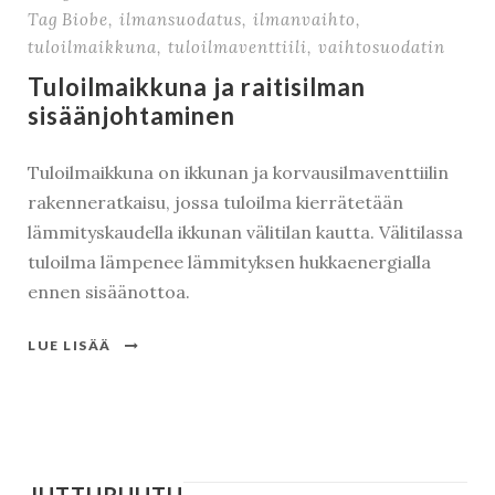
Tag
Biobe
,
ilmansuodatus
,
ilmanvaihto
,
tuloilmaikkuna
,
tuloilmaventtiili
,
vaihtosuodatin
Tuloilmaikkuna ja raitisilman
sisäänjohtaminen
Tuloilmaikkuna on ikkunan ja korvausilmaventtiilin
rakenneratkaisu, jossa tuloilma kierrätetään
lämmityskaudella ikkunan välitilan kautta. Välitilassa
tuloilma lämpenee lämmityksen hukkaenergialla
ennen sisäänottoa.
LUE LISÄÄ
JUTTURUUTU