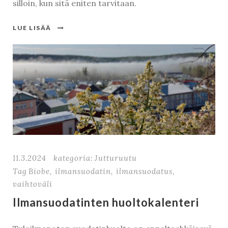
silloin, kun sitä eniten tarvitaan.
LUE LISÄÄ
11.3.2024
kategoria:
Jutturuutu
Tag
Biobe
,
ilmansuodatin
,
ilmansuodatus
,
vaihtoväli
Ilmansuodatinten huoltokalenteri
Kirjaudu