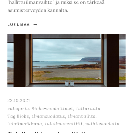
”hallittu ilmanvaihto” ja miksi se on tärkeää
asumisterveyden kannalta.
LUE LISÄÄ
22.10.2021
kategoria:
Biobe-suodattimet
,
Jutturuutu
Tag
Biobe
,
ilmansuodatus
,
ilmanvaihto
,
tuloilmaikkuna
,
tuloilmaventtiili
,
vaihtosuodatin