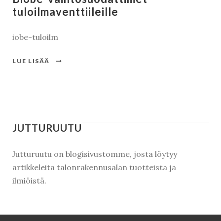
tuloilmaventtiileille
iobe-tuloilm
LUE LISÄÄ
JUTTURUUTU
Jutturuutu on blogisivustomme, josta löytyy
artikkeleita talonrakennusalan tuotteista ja
ilmiöistä.