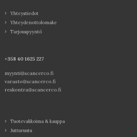
Yhteystiedot
Yhteydenottolomake
Tarjouspyyntö
+358 40
1625 227
myynti@scancerco.fi
varasto@scancerco.fi
reskontra@scancerco.fi
Tuotevalikoima & kauppa
Jutturuutu