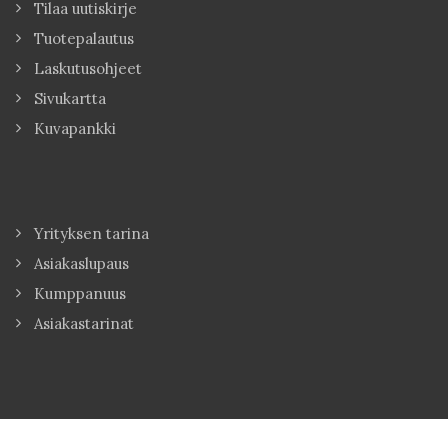
Tilaa uutiskirje
Tuotepalautus
Laskutusohjeet
Sivukartta
Kuvapankki
Yrityksen tarina
Asiakaslupaus
Kumppanuus
Asiakastarinat