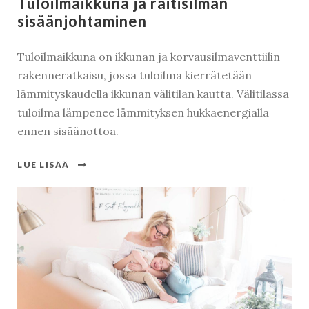
Tuloilmaikkuna ja raitisilman
sisäänjohtaminen
Kirjaudu
Tuloilmaikkuna on ikkunan ja korvausilmaventtiilin
rakenneratkaisu, jossa tuloilma kierrätetään
lämmityskaudella ikkunan välitilan kautta. Välitilassa
tuloilma lämpenee lämmityksen hukkaenergialla
ennen sisäänottoa.
LUE LISÄÄ