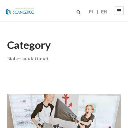
FI
EN
Category
Biobe-suodattimet