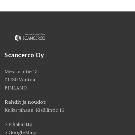
Scancerco Oy
Mestarintie 13
01730 Vantaa
Kirjaudu
FINLAND
Rahdit ja noudot:
Kulku pihaan: Kisällintie 16
>
Pihakartta
>
GoogleMaps