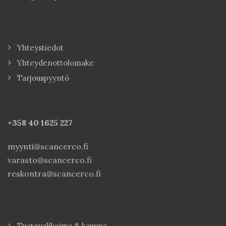
Yhteystiedot
Yhteydenottolomake
Tarjouspyyntö
+358 40
1625 227
myynti@scancerco.fi
varasto@scancerco.fi
reskontra@scancerco.fi
Tuotevalikoima & kauppa