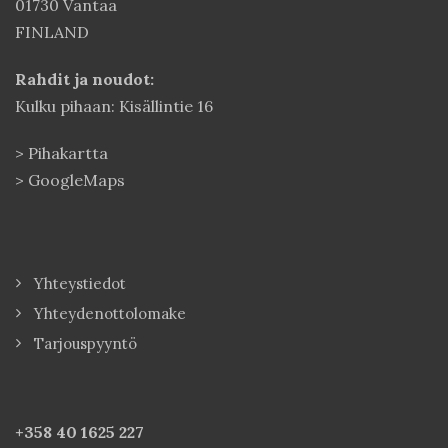
01730 Vantaa
FINLAND
Rahdit ja noudot:
Kulku pihaan: Kisällintie 16
>
Pihakartta
>
GoogleMaps
Yhteystiedot
Yhteydenottolomake
Tarjouspyyntö
+358 40
1625 227