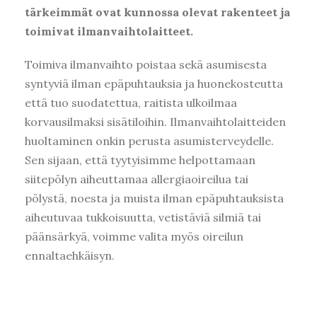
tärkeimmät ovat kunnossa olevat rakenteet ja
toimivat ilmanvaihtolaitteet.
Toimiva ilmanvaihto poistaa sekä asumisesta
syntyviä ilman epäpuhtauksia ja huonekosteutta
että tuo suodatettua, raitista ulkoilmaa
korvausilmaksi sisätiloihin. Ilmanvaihtolaitteiden
huoltaminen onkin perusta asumisterveydelle.
Sen sijaan, että tyytyisimme helpottamaan
siitepölyn aiheuttamaa allergiaoireilua tai
pölystä, noesta ja muista ilman epäpuhtauksista
aiheutuvaa tukkoisuutta, vetistäviä silmiä tai
päänsärkyä, voimme valita myös oireilun
ennaltaehkäisyn.