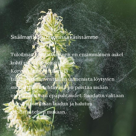
Sisäilman laatu on omissa käsissämme
Tuloilman suodattaminen on ensimmäinen askel
kohti puhtaampaa sisäilmaa.
Korvausilmaventtiilien ja
tuloilmaikkunaventtiilien uumenista löytyvien
suodattimien tehtävänä on poistaa sisään
otettavan ilman epäpuhtaudet. Suodatin valitaan
ympäristön ilman laadun ja halutun
suodatustehon mukaan.