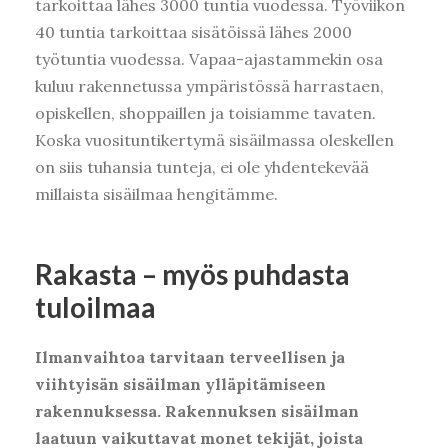
tarkoittaa lähes 3000 tuntia vuodessa. Työviikon
40 tuntia tarkoittaa sisätöissä lähes 2000
työtuntia vuodessa. Vapaa-ajastammekin osa
kuluu rakennetussa ympäristössä harrastaen,
opiskellen, shoppaillen ja toisiamme tavaten.
Koska vuosituntikertymä sisäilmassa oleskellen
on siis tuhansia tunteja, ei ole yhdentekevää
millaista sisäilmaa hengitämme.
Rakasta – myös puhdasta
tuloilmaa
Ilmanvaihtoa tarvitaan terveellisen ja
viihtyisän sisäilman ylläpitämiseen
rakennuksessa. Rakennuksen sisäilman
laatuun vaikuttavat monet tekijät, joista