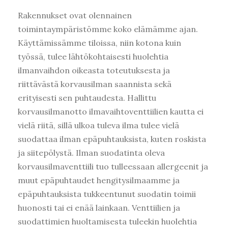
Rakennukset ovat olennainen
toimintaympäristömme koko elämämme ajan.
Käyttämissämme tiloissa, niin kotona kuin
työssä, tulee lähtökohtaisesti huolehtia
ilmanvaihdon oikeasta toteutuksesta ja
riittävästä korvausilman saannista sekä
erityisesti sen puhtaudesta. Hallittu
korvausilmanotto ilmavaihtoventtiilien kautta ei
vielä riitä, sillä ulkoa tuleva ilma tulee vielä
suodattaa ilman epäpuhtauksista, kuten roskista
ja siitepölystä. Ilman suodatinta oleva
korvausilmaventtiili tuo tulleessaan allergeenit ja
muut epäpuhtaudet hengitysilmaamme ja
epäpuhtauksista tukkeentunut suodatin toimii
huonosti tai ei enää lainkaan. Venttiilien ja
suodattimien huoltamisesta tuleekin huolehtia