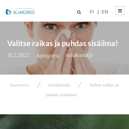
FI
EN
Valitse raikas ja puhdas sisäilma!
16.2.2022
Asiakasinfo
kategoria:
/
/
Scancerco
Asiakasinfo
Valitse raikas ja
puhdas sisäilma!