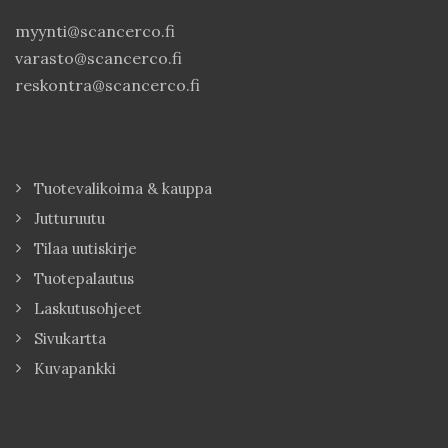
myynti@scancerco.fi
varasto@scancerco.fi
reskontra@scancerco.fi
Tuotevalikoima & kauppa
Jutturuutu
Tilaa uutiskirje
Tuotepalautus
Laskutusohjeet
Sivukartta
Kuvapankki