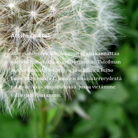
Ätsshii....niif niif
Allergiaoireiden hillitsemisen sijaan kannattaa
satsata ennaltaehkäiseviin keinoihin. Tuloilman
suodattaminen on helppo ja edullinen keino
huolehtia omasta ja muiden asumisterveydestä
rakennetussa ympäristössä, jossa vietämme
valtaojan ajastamme.