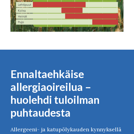
Ennaltaehkäise
allergiaoireilua –
huolehdi tuloilman
puhtaudesta
Allergeeni- ja katupölykauden kynnyksellä