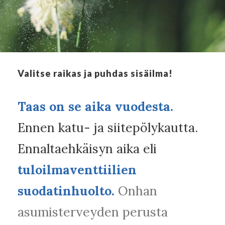
Valitse raikas ja puhdas sisäilma!
Taas on se aika vuodesta.
Ennen katu- ja siitepölykautta.
Ennaltaehkäisyn aika eli
tuloilmaventtiilien
suodatinhuolto.
Onhan
asumisterveyden perusta