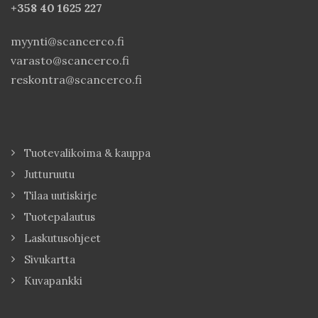
+358 40
1625 227
myynti@scancerco.fi
varasto@scancerco.fi
reskontra@scancerco.fi
Tuotevalikoima & kauppa
Jutturuutu
Tilaa uutiskirje
Tuotepalautus
Laskutusohjeet
Sivukartta
Kuvapankki