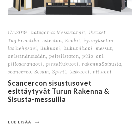
17.1.2019
kategoria:
Messutärpit
,
Uutiset
Tag
Ermetika
,
esteetön
,
Evokit
,
kynnyksetön
,
lasikehysovi
,
liukuovi
,
liukuväliovi
,
messut
,
oviseinänsisään
,
peitelistaton
,
piilo-ovi
,
piilosaranaovi
,
pintaliukuovi
,
rakenna&sisusta
,
scancerco
,
Sesam
,
Spirit
,
taskuovi
,
viiluovi
Scancercon sisustusovet
esittäytyvät Turun Rakenna &
Sisusta-messuilla
LUE LISÄÄ