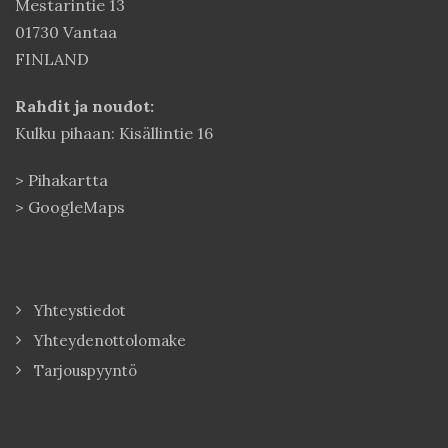
Mestarintie 13
01730 Vantaa
FINLAND
Rahdit ja noudot:
Kulku pihaan: Kisällintie 16
>
Pihakartta
>
GoogleMaps
Yhteystiedot
Yhteydenottolomake
Tarjouspyyntö