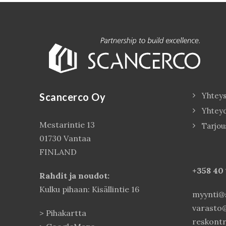
Scancerco Oy
Yhteys
Yhtey
Mestarintie 13
Tarjou
01730 Vantaa
FINLAND
+358 40
Rahdit ja noudot:
Kulku pihaan: Kisällintie 16
myynti@s
varasto@
>
Pihakartta
reskontr