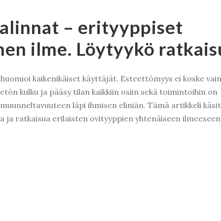
alinnat – erityyppiset
nen ilme. Löytyykö ratkais
huomioi kaikenikäiset käyttäjät. Esteettömyys ei koske vai
teetön kulku ja pääsy tilan kaikkiin osiin sekä toimintoihin on
a muunneltavuuteen läpi ihmisen eliniän. Tämä artikkeli käsi
 ja ratkaisua erilaisten ovityyppien yhtenäiseen ilmeeseen