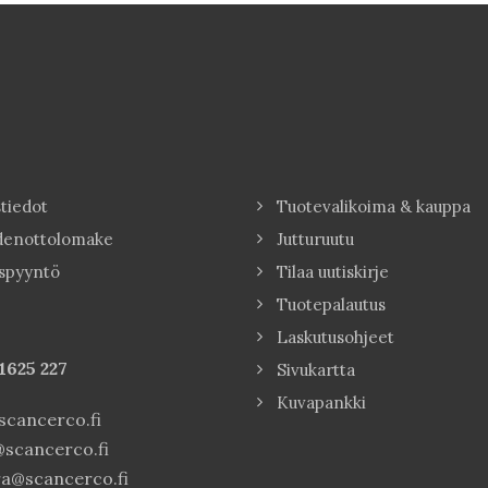
tiedot
Tuotevalikoima & kauppa
denottolomake
Jutturuutu
spyyntö
Tilaa uutiskirje
Tuotepalautus
Laskutusohjeet
1625 227
Sivukartta
Kuvapankki
cancerco.fi
scancerco.fi
a@scancerco.fi