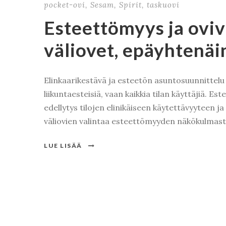
pocket-ovi
,
Sesam
,
Spirit
,
taskuovi
Esteettömyys ja oviv
väliovet, epäyhtenäi
Elinkaarikestävä ja esteetön asuntosuunnittelu 
liikuntaesteisiä, vaan kaikkia tilan käyttäjiä. Es
edellytys tilojen elinikäiseen käytettävyyteen j
väliovien valintaa esteettömyyden näkökulmasta
LUE LISÄÄ