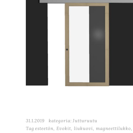
31.1.2019
kategoria:
Jutturuutu
Tag
esteetön
,
Evokit
,
liukuovi
,
magneettilukko
,