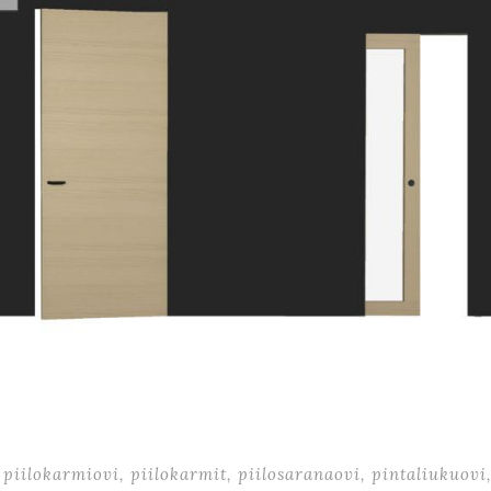
piilokarmiovi
,
piilokarmit
,
piilosaranaovi
,
pintaliukuovi