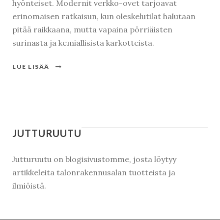
hyönteiset. Modernit verkko-ovet tarjoavat
erinomaisen ratkaisun, kun oleskelutilat halutaan
pitää raikkaana, mutta vapaina pörriäisten
Kirjaudu
surinasta ja kemiallisista karkotteista.
LUE LISÄÄ
JUTTURUUTU
Jutturuutu on blogisivustomme, josta löytyy
artikkeleita talonrakennusalan tuotteista ja
ilmiöistä.