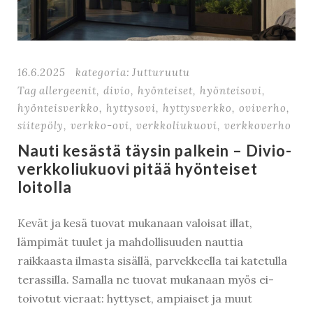
16.6.2025
kategoria:
Jutturuutu
Tag
allergeenit
,
divio
,
hyönteiset
,
hyönteisovi
,
hyönteisverkko
,
hyttysovi
,
hyttysverkko
,
oviverho
,
siitepöly
,
verkko-ovi
,
verkkoliukuovi
,
verkkoverho
Nauti kesästä täysin palkein – Divio-
verkkoliukuovi pitää hyönteiset
loitolla
Kevät ja kesä tuovat mukanaan valoisat illat,
lämpimät tuulet ja mahdollisuuden nauttia
raikkaasta ilmasta sisällä, parvekkeella tai katetulla
terassilla. Samalla ne tuovat mukanaan myös ei-
toivotut vieraat: hyttyset, ampiaiset ja muut