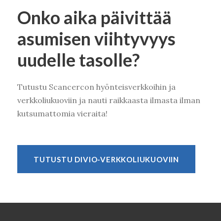
Onko aika päivittää
asumisen viihtyvyys
uudelle tasolle
?
Tutustu Scancercon hyönteisverkkoihin ja
verkkoliukuoviin ja nauti raikkaasta ilmasta ilman
kutsumattomia vieraita!
TUTUSTU DIVIO-VERKKOLIUKUOVIIN