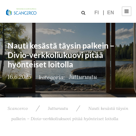
FI
EN
Nauti kesästä täysin palkein –
Divio-verkkoliukuovi pitää
hyönteiset loitolla
16.6.2025
Jutturuutu
kategoria:
/
/
Scancerco
Jutturuutu
Nauti kesästä täysin
palkein – Divio-verkkoliukuovi pitää hyönteiset loitolla