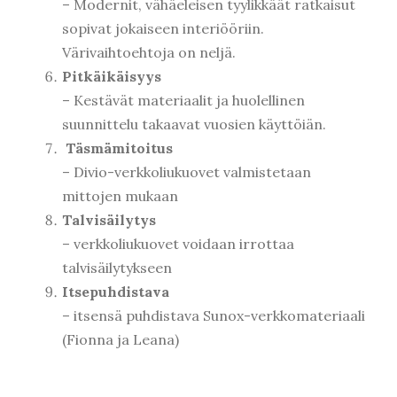
– Modernit, vähäeleisen tyylikkäät ratkaisut
sopivat jokaiseen interiööriin.
Värivaihtoehtoja on neljä.
Pitkäikäisyys
– Kestävät materiaalit ja huolellinen
suunnittelu takaavat vuosien käyttöiän.
Täsmämitoitus
– Divio-verkkoliukuovet valmistetaan
mittojen mukaan
Talvisäilytys
– verkkoliukuovet voidaan irrottaa
talvisäilytykseen
Itsepuhdistava
– itsensä puhdistava Sunox-verkkomateriaali
(Fionna ja Leana)