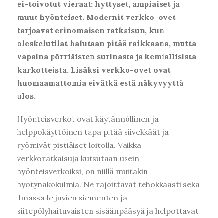
ei-toivotut vieraat: hyttyset, ampiaiset ja
muut hyönteiset. Modernit verkko-ovet
tarjoavat erinomaisen ratkaisun, kun
oleskelutilat halutaan pitää raikkaana, mutta
vapaina pörriäisten surinasta ja kemiallisista
karkotteista. Lisäksi verkko-ovet ovat
huomaamattomia eivätkä estä näkyvyyttä
ulos.
Hyönteisverkot ovat käytännöllinen ja
helppokäyttöinen tapa pitää siivekkäät ja
ryömivät pistiäiset loitolla. Vaikka
verkkoratkaisuja kutsutaan usein
hyönteisverkoiksi, on niillä muitakin
hyötynäkökulmia. Ne rajoittavat tehokkaasti sekä
ilmassa leijuvien siementen ja
siitepölyhaituvaisten sisäänpääsyä ja helpottavat