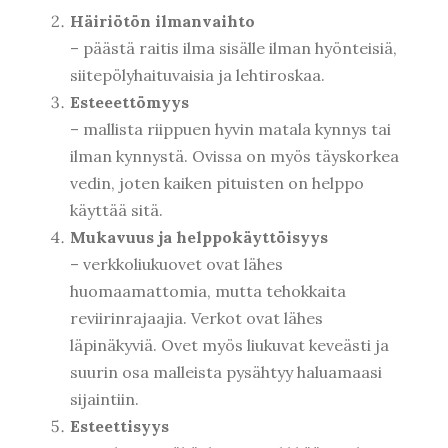
Häiriötön ilmanvaihto
– päästä raitis ilma sisälle ilman hyönteisiä,
siitepölyhaituvaisia ja lehtiroskaa.
Esteeettömyys
– mallista riippuen hyvin matala kynnys tai
ilman kynnystä. Ovissa on myös täyskorkea
vedin, joten kaiken pituisten on helppo
käyttää sitä.
Mukavuus ja helppokäyttöisyys
– verkkoliukuovet ovat lähes
huomaamattomia, mutta tehokkaita
reviirinrajaajia. Verkot ovat lähes
läpinäkyviä. Ovet myös liukuvat keveästi ja
suurin osa malleista pysähtyy haluamaasi
sijaintiin.
Esteettisyys