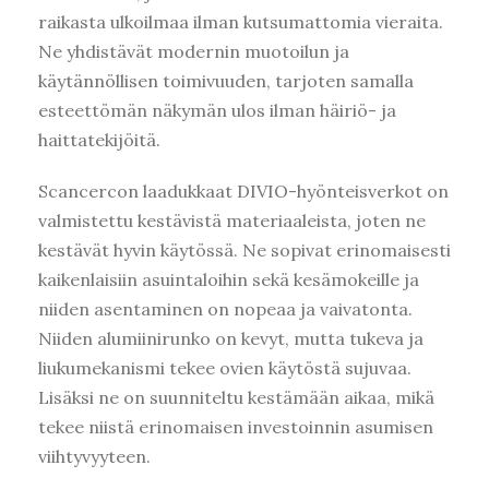
raikasta ulkoilmaa ilman kutsumattomia vieraita.
Ne yhdistävät modernin muotoilun ja
käytännöllisen toimivuuden, tarjoten samalla
esteettömän näkymän ulos ilman häiriö- ja
haittatekijöitä.
Scancercon laadukkaat DIVIO-hyönteisverkot on
valmistettu kestävistä materiaaleista, joten ne
kestävät hyvin käytössä. Ne sopivat erinomaisesti
kaikenlaisiin asuintaloihin sekä kesämokeille ja
niiden asentaminen on nopeaa ja vaivatonta.
Niiden alumiinirunko on kevyt, mutta tukeva ja
liukumekanismi tekee ovien käytöstä sujuvaa.
Lisäksi ne on suunniteltu kestämään aikaa, mikä
tekee niistä erinomaisen investoinnin asumisen
viihtyvyyteen.