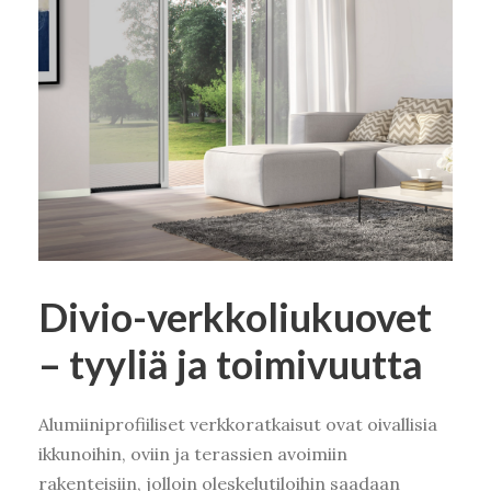
Divio-verkkoliukuovet
– tyyliä ja toimivuutta
Kirjaudu
Alumiiniprofiiliset verkkoratkaisut ovat oivallisia
ikkunoihin, oviin ja terassien avoimiin
rakenteisiin, jolloin oleskelutiloihin saadaan