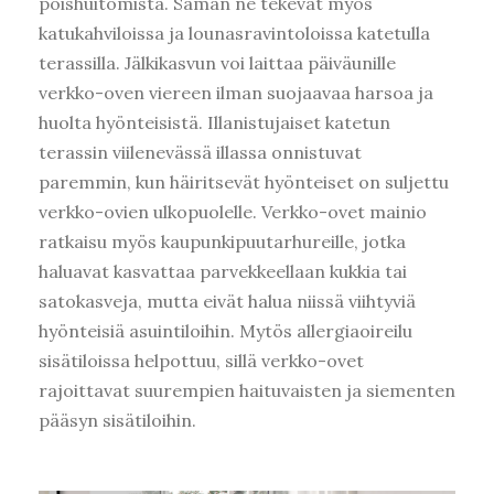
poishuitomista. Saman ne tekevät myös
katukahviloissa ja lounasravintoloissa katetulla
terassilla. Jälkikasvun voi laittaa päiväunille
verkko-oven viereen ilman suojaavaa harsoa ja
huolta hyönteisistä. Illanistujaiset katetun
terassin viilenevässä illassa onnistuvat
paremmin, kun häiritsevät hyönteiset on suljettu
verkko-ovien ulkopuolelle. Verkko-ovet mainio
ratkaisu myös kaupunkipuutarhureille, jotka
haluavat kasvattaa parvekkeellaan kukkia tai
satokasveja, mutta eivät halua niissä viihtyviä
hyönteisiä asuintiloihin. Mytös allergiaoireilu
sisätiloissa helpottuu, sillä verkko-ovet
rajoittavat suurempien haituvaisten ja siementen
pääsyn sisätiloihin.