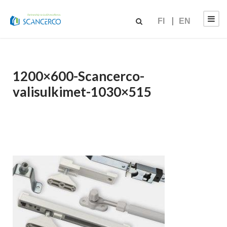
FI
EN
1200×600-Scancerco-
valisulkimet-1030×515