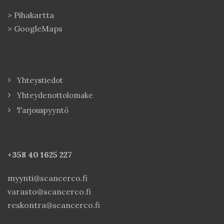
>
Pihakartta
>
GoogleMaps
Yhteystiedot
Yhteydenottolomake
Tarjouspyyntö
+358 40
1625 227
myynti@scancerco.fi
varasto@scancerco.fi
reskontra@scancerco.fi