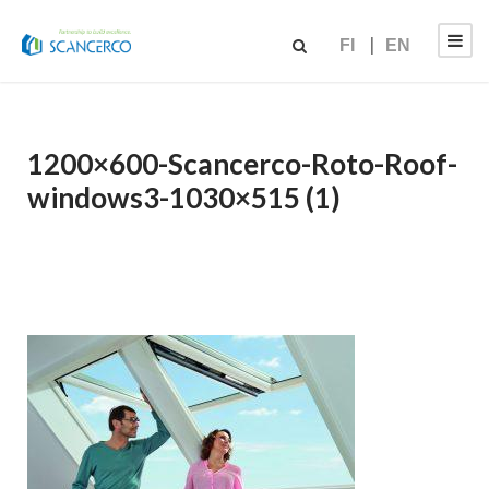
FI
EN
1200×600-Scancerco-Roto-Roof-
windows3-1030×515 (1)