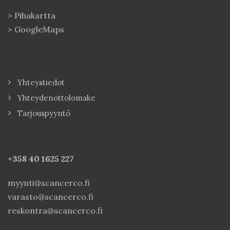
>
Pihakartta
>
GoogleMaps
Yhteystiedot
Yhteydenottolomake
Tarjouspyyntö
+358 40
1625 227
myynti@scancerco.fi
varasto@scancerco.fi
reskontra@scancerco.fi