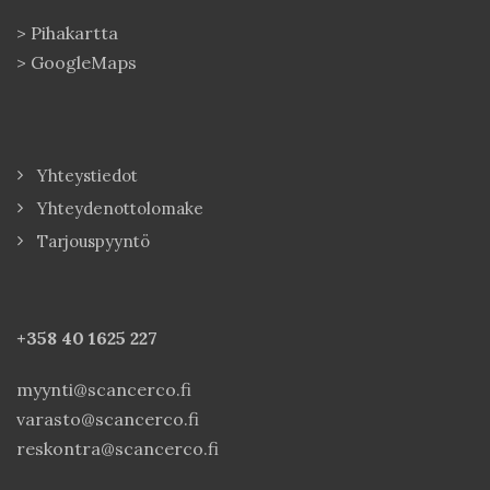
>
Pihakartta
>
GoogleMaps
Yhteystiedot
Yhteydenottolomake
Tarjouspyyntö
+358 40
1625 227
myynti@scancerco.fi
varasto@scancerco.fi
reskontra@scancerco.fi