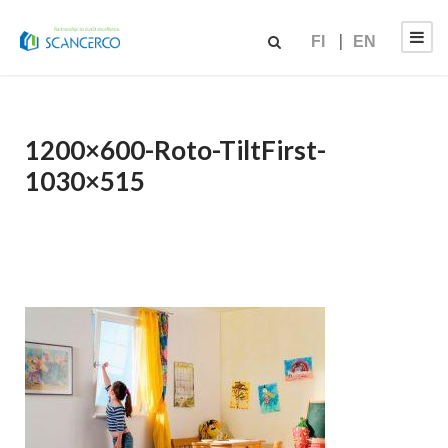
FI
EN
1200×600-Roto-TiltFirst-
1030×515