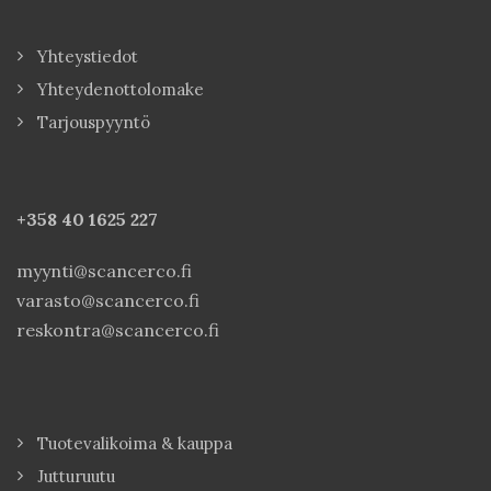
Yhteystiedot
Yhteydenottolomake
Tarjouspyyntö
+358 40
1625 227
myynti@scancerco.fi
varasto@scancerco.fi
reskontra@scancerco.fi
Tuotevalikoima & kauppa
Jutturuutu