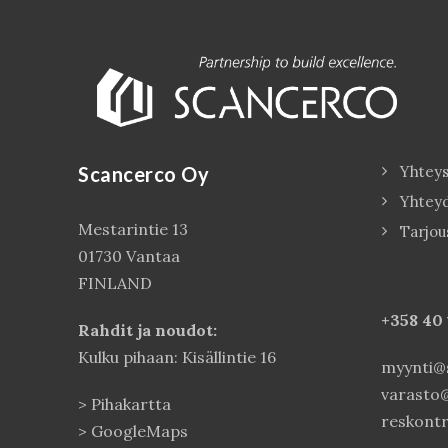
Scancerco Oy
Yhteys
Yhtey
Mestarintie 13
Tarjou
01730 Vantaa
FINLAND
+358 40
Rahdit ja noudot:
Kulku pihaan: Kisällintie 16
myynti@s
varasto@
>
Pihakartta
reskontr
>
GoogleMaps