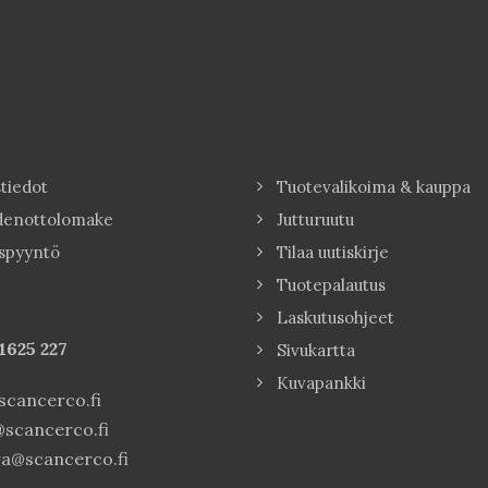
tiedot
Tuotevalikoima & kauppa
denottolomake
Jutturuutu
spyyntö
Tilaa uutiskirje
Tuotepalautus
Laskutusohjeet
1625 227
Sivukartta
Kuvapankki
cancerco.fi
scancerco.fi
a@scancerco.fi