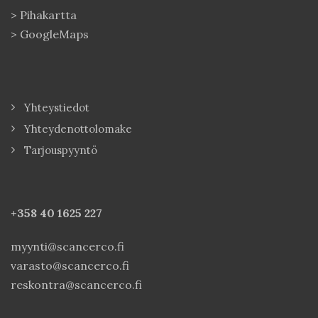
>
Pihakartta
>
GoogleMaps
Yhteystiedot
Yhteydenottolomake
Tarjouspyyntö
+358 40
1625 227
myynti@scancerco.fi
varasto@scancerco.fi
reskontra@scancerco.fi