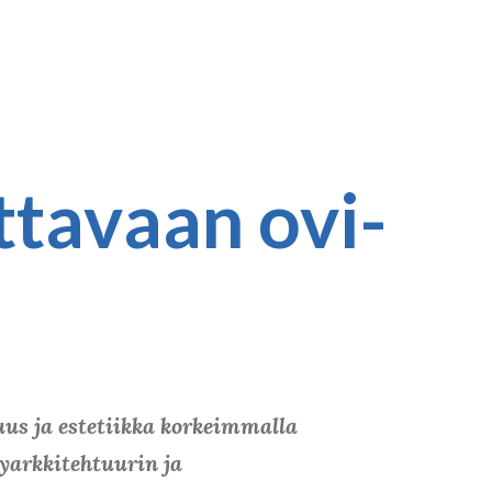
tavaan ovi-
s ja estetiikka korkeimmalla
arkkitehtuurin ja