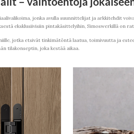
aalit – vaihtoehtoja jokaise
livalikoima, jonka avulla suunnittelijat ja arkkitehdit voiv
estä eksklusiivisiin pintakäsittelyihin, Simoswerkillä on r
lle, jotka etsivät tinkimätöntä laatua, toimivuutta ja estee
än tilakonseptin, joka kestää aikaa.