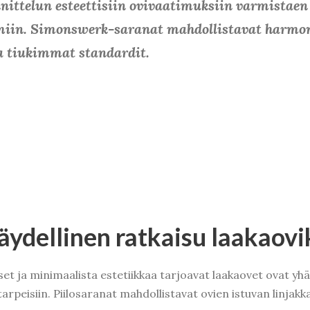
nittelun esteettisiin ovivaatimuksiin varmistaen
miin.
Simonswerk-saranat mahdollistavat harmoni
pa tiukimmat standardit.
täydellinen ratkaisu
laakaovi
iset ja minimaalista estetiikkaa tarjoavat laakaovet ovat
n tarpeisiin. Piilosaranat mahdollistavat ovien istuvan linj