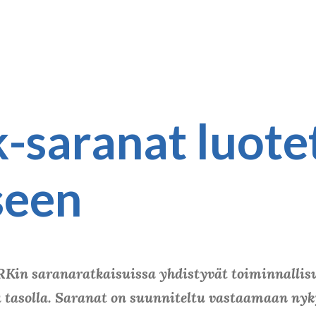
saranat luotet
seen
 saranaratkaisuissa yhdistyvät toiminnallisuu
 tasolla.
Saranat on suunniteltu vastaamaan nyky