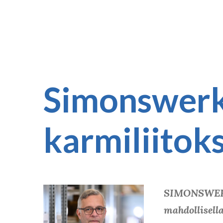
Simonswerk-
karmiliitok
SIMONSWERKin
mahdollisella