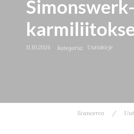
Simonswerk-s
karmiliitoks
11.10.2024
Uutiskirje
kategoria:
Scancerco
/
Uut