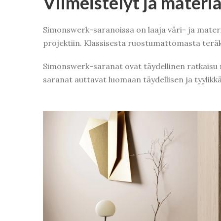
Viimeistelyt ja materi
Simonswerk-saranoissa on laaja väri- ja materiaa
projektiin. Klassisesta ruostumattomasta teräks
Simonswerk-saranat ovat täydellinen ratkaisu nii
saranat auttavat luomaan täydellisen ja tyylikkä