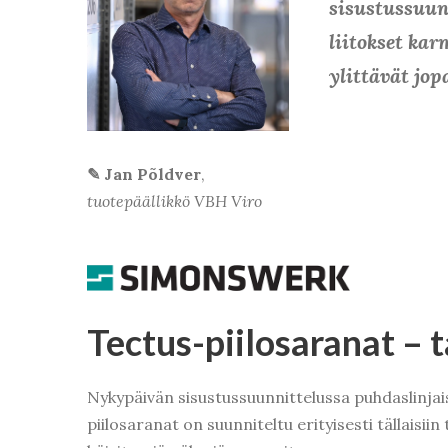
sisustussuun
liitokset kar
ylittävät jo
✎ Jan Põldver
,
tuotepäällikkö VBH Viro
Tectus-piilosaranat
– 
Nykypäivän sisustussuunnittelussa puhdaslinja
piilosaranat on suunniteltu erityisesti tällaisii