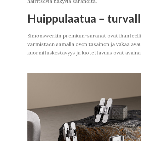
häiritseviä näkyviä saranoita.
Huippulaatua – turvalli
Simonswerkin premium-saranat ovat ihanteelline
varmistaen samalla oven tasainen ja vakaa avau
kuormituskestävyys ja luotettavuus ovat avainase