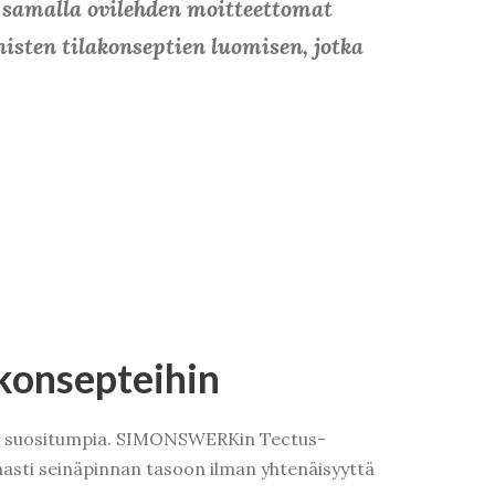
 samalla ovilehden moitteettomat
sten tilakonseptien luomisen, jotka
konsepteihin
 yhä suositumpia. SIMONSWERKin Tectus-
akkaasti seinäpinnan tasoon ilman yhtenäisyyttä