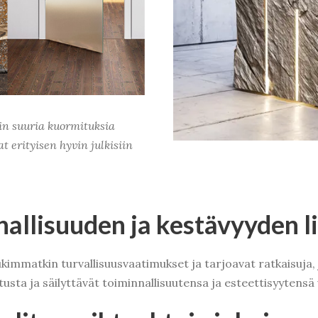
in suuria kuormituksia
 erityisen hyvin julkisiin
nallisuuden ja kestävyyden li
immatkin turvallisuusvaatimukset ja tarjoavat ratkaisuja,
usta ja säilyttävät toiminnallisuutensa ja esteettisyytensä 