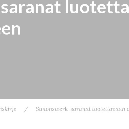
aranat luotetta
een
iskirje
/
Simonswerk-saranat luotettavaan o