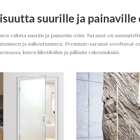
suutta suurille ja painaville 
n valinta suuriin ja painaviin oviin. Saranat on suunnitel
tuminen ja sulkeutuminen. Premium-saranat soveltuvat erit
massa, kuten liiketiloihin ja julkisiin rakennuksiin.