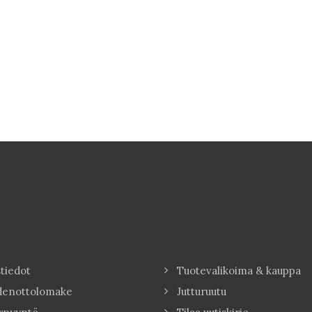
tiedot
Tuotevalikoima & kauppa
denottolomake
Jutturuutu