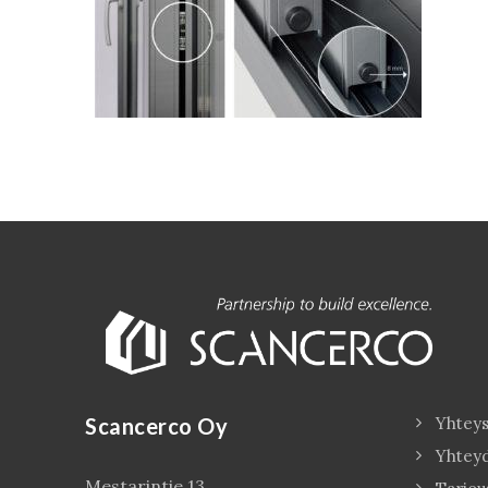
Scancerco Oy
Yhteys
Yhtey
Mestarintie 13