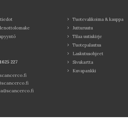
tiedot
Tuotevalikoima & kauppa
denottolomake
Jutturuutu
spyyntö
Tilaa uutiskirje
Tuotepalautus
Laskutusohjeet
1625 227
Sivukartta
Kuvapankki
cancerco.fi
scancerco.fi
a@scancerco.fi