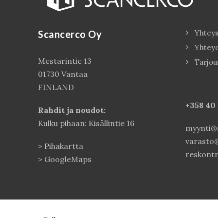
Scancerco Oy
Yhteys
Yhtey
Mestarintie 13
Tarjou
01730 Vantaa
FINLAND
+358 40
Rahdit ja noudot:
Kulku pihaan: Kisällintie 16
myynti@s
varasto@
>
Pihakartta
reskontr
>
GoogleMaps