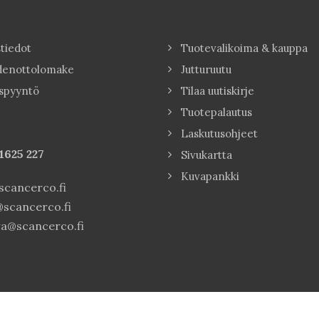
tiedot
Tuotevalikoima & kauppa
denottolomake
Jutturuutu
spyyntö
Tilaa uutiskirje
Tuotepalautus
Laskutusohjeet
1625 227
Sivukartta
Kuvapankki
cancerco.fi
scancerco.fi
a@scancerco.fi