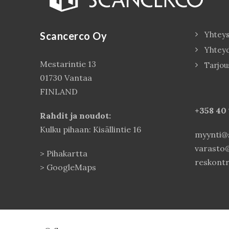
Scancerco Oy
Yhteys
Yhtey
Mestarintie 13
Tarjou
01730 Vantaa
FINLAND
+358 40
Rahdit ja noudot:
Kulku pihaan: Kisällintie 16
myynti@s
varasto@
>
Pihakartta
reskontr
>
GoogleMaps