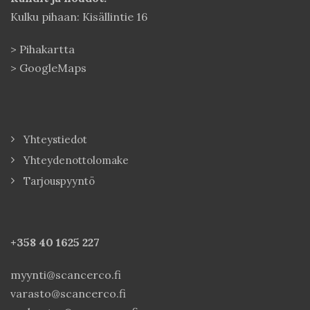
Kulku pihaan: Kisällintie 16
>
Pihakartta
>
GoogleMaps
Yhteystiedot
Yhteydenottolomake
Tarjouspyyntö
+358 40
1625 227
myynti@scancerco.fi
varasto@scancerco.fi