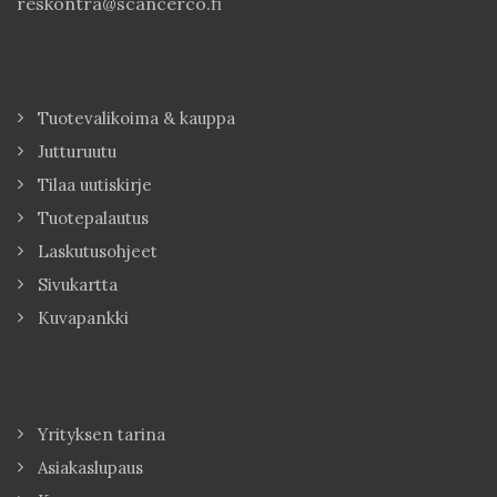
reskontra@scancerco.fi
Tuotevalikoima & kauppa
Jutturuutu
Tilaa uutiskirje
Tuotepalautus
Laskutusohjeet
Sivukartta
Kuvapankki
Yrityksen tarina
Asiakaslupaus