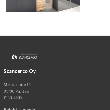
Scancerco Oy
Kirjaudu
Mestarintie 13
01730 Vantaa
FINLAND
Rahdit ja noudot: