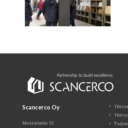
Scancerco Oy
Yhteys
Yhtey
Mestarintie 13
Tarjou