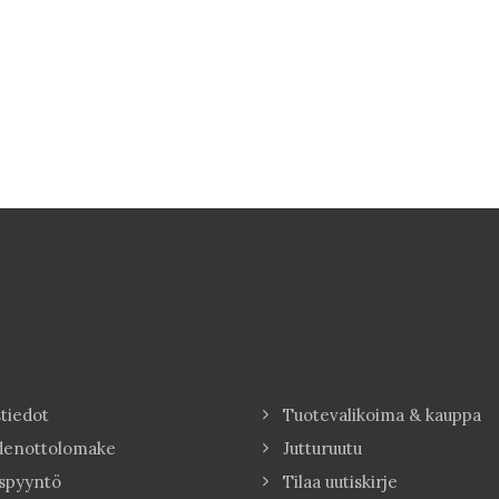
tiedot
Tuotevalikoima & kauppa
denottolomake
Jutturuutu
spyyntö
Tilaa uutiskirje