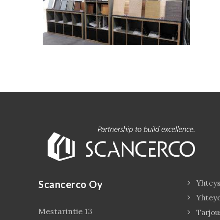
Scancerco Oy
Yhteys
Yhtey
Mestarintie 13
Tarjou