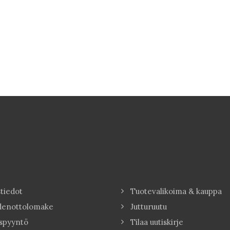
tiedot
Tuotevalikoima & kauppa
denottolomake
Jutturuutu
spyyntö
Tilaa uutiskirje