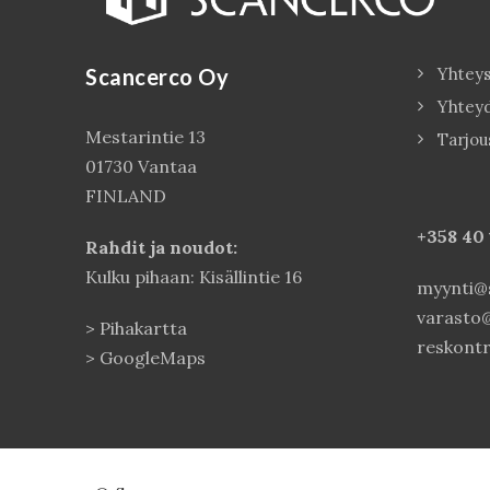
Scancerco Oy
Yhteys
Yhtey
Mestarintie 13
Tarjou
01730 Vantaa
FINLAND
+358 40
Rahdit ja noudot:
Kulku pihaan: Kisällintie 16
myynti@s
varasto@
>
Pihakartta
reskontr
>
GoogleMaps