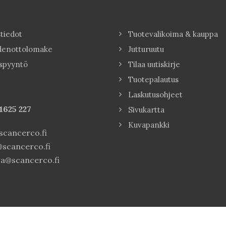
tiedot
Tuotevalikoima & kauppa
denottolomake
Jutturuutu
spyyntö
Tilaa uutiskirje
Tuotepalautus
Laskutusohjeet
1625 227
Sivukartta
Kuvapankki
cancerco.fi
scancerco.fi
a@scancerco.fi