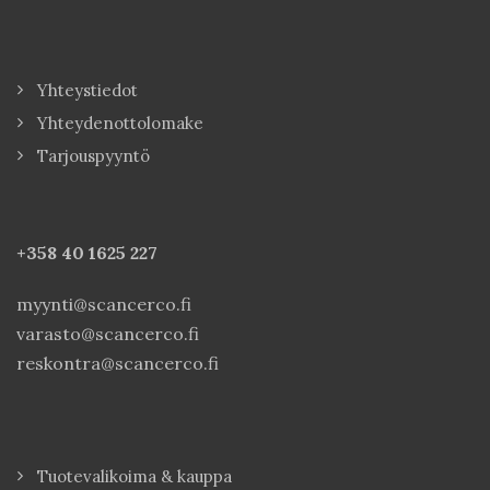
Yhteystiedot
Yhteydenottolomake
Tarjouspyyntö
+358 40
1625 227
myynti@scancerco.fi
varasto@scancerco.fi
reskontra@scancerco.fi
Tuotevalikoima & kauppa