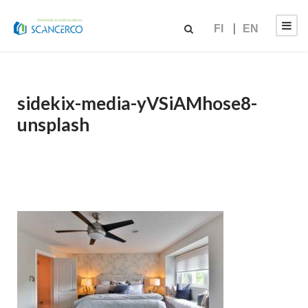
FI
EN
sidekix-media-yVSiAMhose8-
unsplash