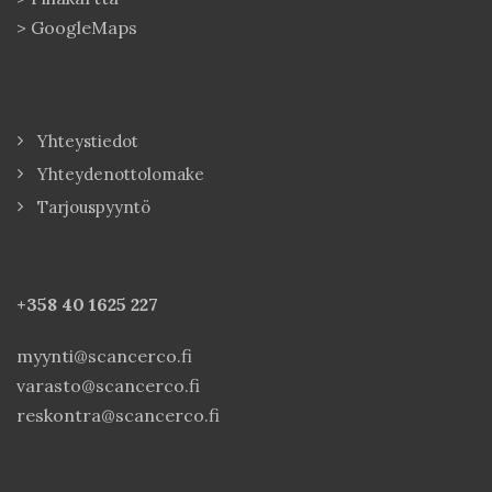
>
GoogleMaps
Yhteystiedot
Yhteydenottolomake
Tarjouspyyntö
+358 40
1625 227
myynti@scancerco.fi
varasto@scancerco.fi
reskontra@scancerco.fi