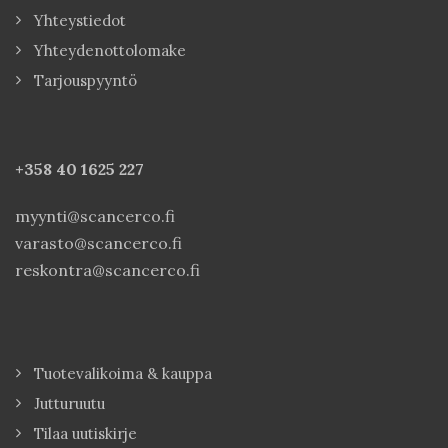
Yhteystiedot
Yhteydenottolomake
Tarjouspyyntö
+358 40
1625 227
myynti@scancerco.fi
varasto@scancerco.fi
reskontra@scancerco.fi
Tuotevalikoima & kauppa
Jutturuutu
Tilaa uutiskirje