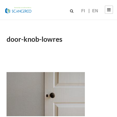
FI
EN
door-knob-lowres