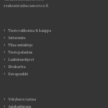
reskontra@scancerco.fi
Tuotevalikoima & kauppa
Jutturuutu
Tilaa uutiskirje
Tuotepalautus
Laskutusohjeet
Sivukartta
Kuvapankki
Yrityksen tarina
Asiakaslupaus