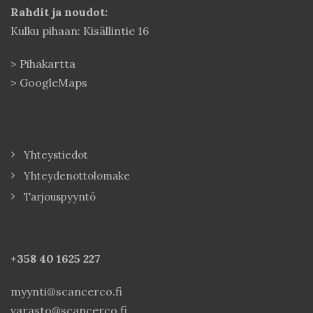
Rahdit ja noudot:
Kulku pihaan: Kisällintie 16
>
Pihakartta
>
GoogleMaps
Yhteystiedot
Yhteydenottolomake
Tarjouspyyntö
+358 40
1625 227
myynti@scancerco.fi
varasto@scancerco.fi