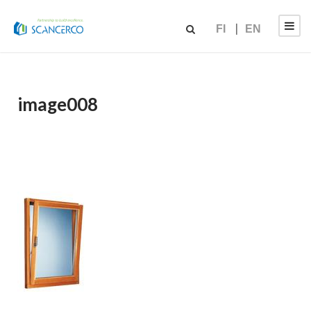
FI
EN
image008