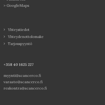
>
GoogleMaps
Yhteystiedot
Yhteydenottolomake
Tarjouspyyntö
+358 40
1625 227
myynti@scancerco.fi
varasto@scancerco.fi
reskontra@scancerco.fi