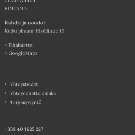
01730 Vantaa
FINLAND
Rahdit ja noudot:
Kulku pihaan: Kisällintie 16
>
Pihakartta
>
GoogleMaps
Yhteystiedot
Yhteydenottolomake
Tarjouspyyntö
+358 40
1625 227