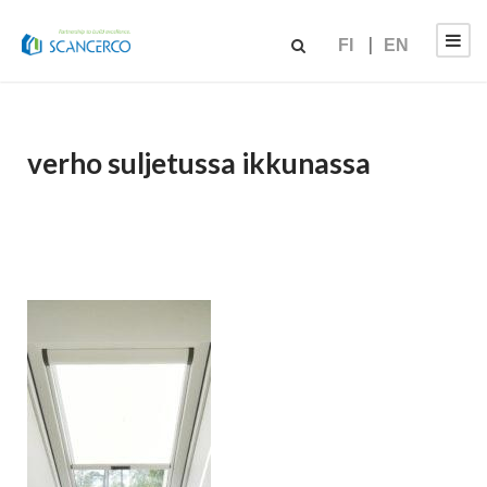
FI
EN
verho suljetussa ikkunassa