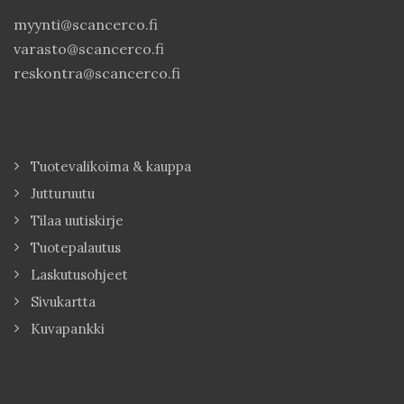
myynti@scancerco.fi
varasto@scancerco.fi
reskontra@scancerco.fi
Tuotevalikoima & kauppa
Jutturuutu
Tilaa uutiskirje
Tuotepalautus
Laskutusohjeet
Sivukartta
Kuvapankki