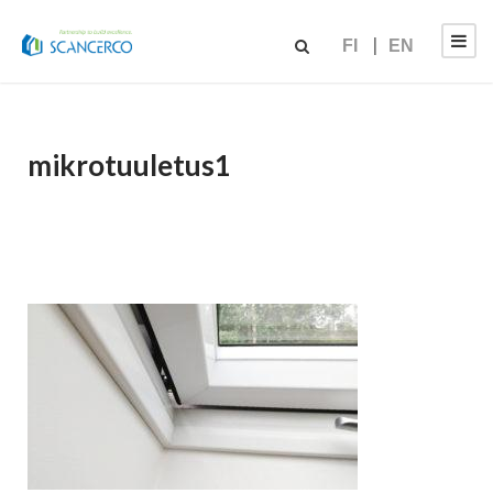
FI
EN
mikrotuuletus1