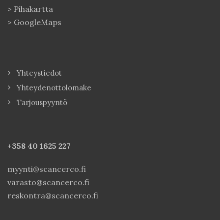
>
Pihakartta
>
GoogleMaps
Yhteystiedot
Yhteydenottolomake
Tarjouspyyntö
+358 40
1625 227
myynti@scancerco.fi
varasto@scancerco.fi
reskontra@scancerco.fi