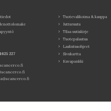
tiedot
Tuotevalikoima & kauppa
denottolomake
Jutturuutu
spyyntö
Tilaa uutiskirje
Tuotepalautus
Laskutusohjeet
1625 227
Sivukartta
Kuvapankki
cancerco.fi
scancerco.fi
a@scancerco.fi