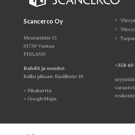
Scancerco Oy
Yhteys
Yhtey
Mestarintie 13
Tarjou
01730 Vantaa
FINLAND
+358 40
Rahdit ja noudot:
Kulku pihaan: Kisällintie 16
myynti@s
varasto@
>
Pihakartta
reskontr
>
GoogleMaps