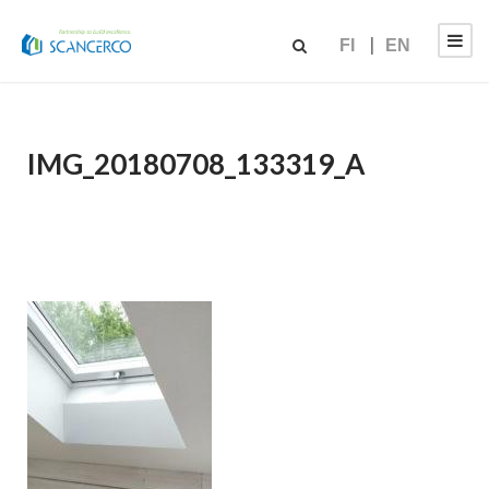
FI
EN
IMG_20180708_133319_A