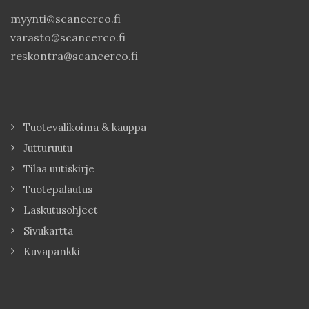
myynti@scancerco.fi
varasto@scancerco.fi
reskontra@scancerco.fi
Tuotevalikoima & kauppa
Jutturuutu
Tilaa uutiskirje
Tuotepalautus
Laskutusohjeet
Sivukartta
Kuvapankki