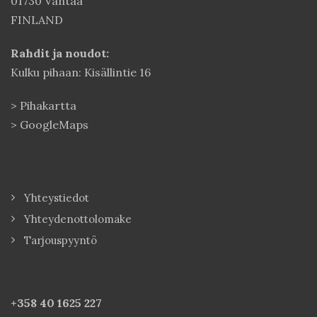
01730 Vantaa
FINLAND
Rahdit ja noudot:
Kulku pihaan: Kisällintie 16
>
Pihakartta
>
GoogleMaps
Yhteystiedot
Yhteydenottolomake
Tarjouspyyntö
+358 40
1625 227