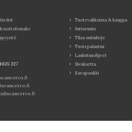
tiedot
Tuotevalikoima & kauppa
denottolomake
Jutturuutu
spyyntö
Tilaa uutiskirje
Tuotepalautus
Laskutusohjeet
1625 227
Sivukartta
Kuvapankki
cancerco.fi
scancerco.fi
a@scancerco.fi