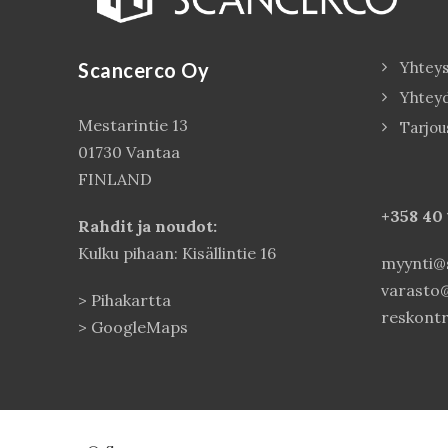
Scancerco Oy
Yhteys
Yhtey
Mestarintie 13
Tarjou
01730 Vantaa
FINLAND
+358 40
Rahdit ja noudot:
Kulku pihaan: Kisällintie 16
myynti@s
varasto@
>
Pihakartta
reskontr
>
GoogleMaps