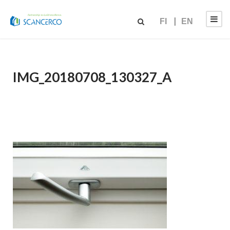
FI
EN
IMG_20180708_130327_A