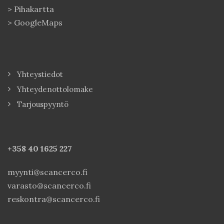
>
Pihakartta
>
GoogleMaps
Yhteystiedot
Yhteydenottolomake
Tarjouspyyntö
+358 40
1625 227
myynti@scancerco.fi
varasto@scancerco.fi
reskontra@scancerco.fi