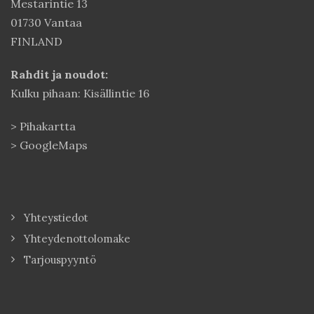
Mestarintie 13
01730 Vantaa
FINLAND
Rahdit ja noudot:
Kulku pihaan: Kisällintie 16
>
Pihakartta
>
GoogleMaps
Yhteystiedot
Yhteydenottolomake
Tarjouspyyntö