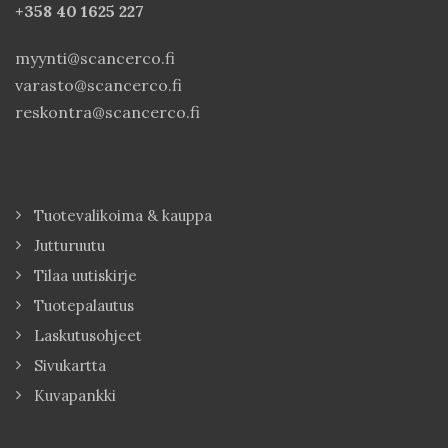
+358 40
1625 227
myynti@scancerco.fi
varasto@scancerco.fi
reskontra@scancerco.fi
Tuotevalikoima & kauppa
Jutturuutu
Tilaa uutiskirje
Tuotepalautus
Laskutusohjeet
Sivukartta
Kuvapankki