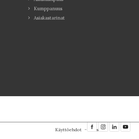
Kumppanuus
Asiakastarinat
Käyttöehdot
Evästeet