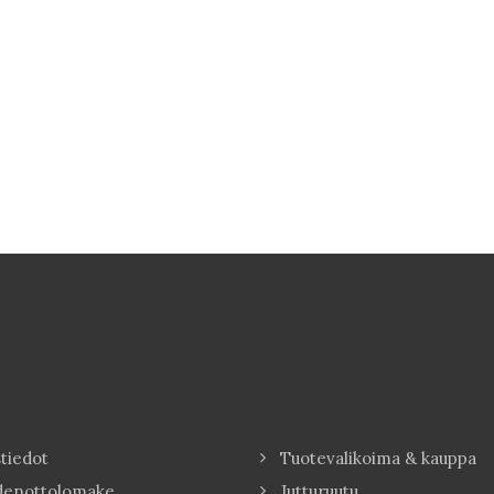
tiedot
Tuotevalikoima & kauppa
denottolomake
Jutturuutu