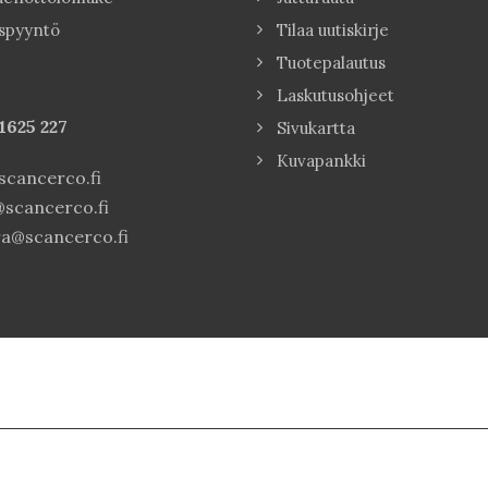
spyyntö
Tilaa uutiskirje
Tuotepalautus
Laskutusohjeet
1625 227
Sivukartta
Kuvapankki
cancerco.fi
scancerco.fi
a@scancerco.fi