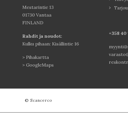
Mestarintie 13
Tarjou
01730 Vantaa
FINLAND
+358 40
Rahdit ja noudot:
Kulku pihaan: Kisällintie 16
myynti@s
varasto@
>
Pihakartta
reskontr
>
GoogleMaps
© Scancerco