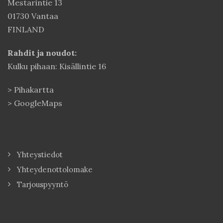
Mestarintie 13
01730 Vantaa
FINLAND
Rahdit ja noudot:
Kulku pihaan: Kisällintie 16
>
Pihakartta
>
GoogleMaps
Yhteystiedot
Yhteydenottolomake
Tarjouspyyntö