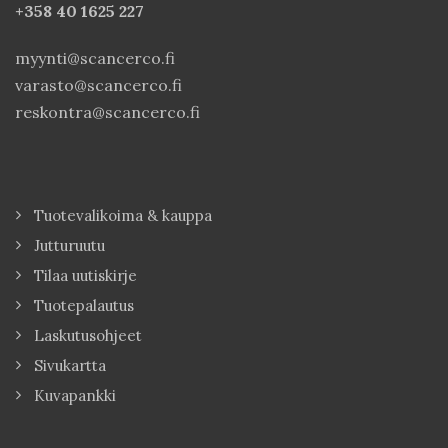
+358 40
1625 227
myynti@scancerco.fi
varasto@scancerco.fi
reskontra@scancerco.fi
Tuotevalikoima & kauppa
Jutturuutu
Tilaa uutiskirje
Tuotepalautus
Laskutusohjeet
Sivukartta
Kuvapankki