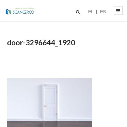
FI
EN
door-3296644_1920