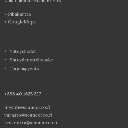
Kulku pihaan: Kisällintie 16
>
Pihakartta
>
GoogleMaps
Yhteystiedot
Yhteydenottolomake
Tarjouspyyntö
+358 40
1625 227
myynti@scancerco.fi
varasto@scancerco.fi
reskontra@scancerco.fi